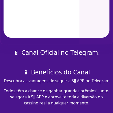
📱 Canal Oficial no Telegram!
📱 Benefícios do Canal
Descubra as vantagens de seguir a 5JJ APP no Telegram
Todos têm a chance de ganhar grandes prêmios! Junte-
se agora à 5JJ APP e aproveite toda a diversão do
cassino real a qualquer momento.