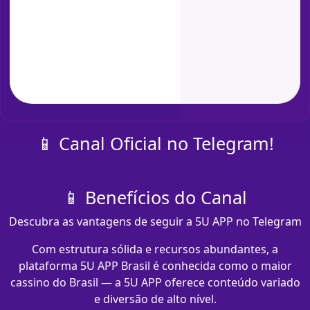
📱 Canal Oficial no Telegram!
📱 Benefícios do Canal
Descubra as vantagens de seguir a 5U APP no Telegram
Com estrutura sólida e recursos abundantes, a
plataforma 5U APP Brasil é conhecida como o maior
cassino do Brasil — a 5U APP oferece conteúdo variado
e diversão de alto nível.