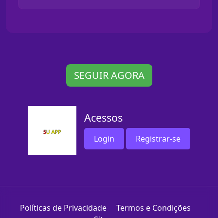
SEGUIR AGORA
Acessos
Login
Registrar-se
Políticas de Privacidade
Termos e Condições