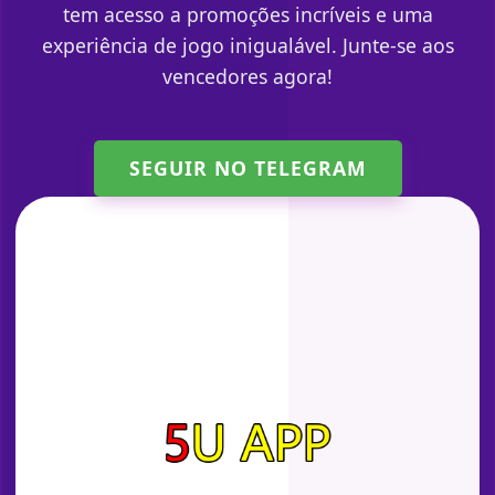
tem acesso a promoções incríveis e uma
experiência de jogo inigualável. Junte-se aos
vencedores agora!
SEGUIR NO TELEGRAM