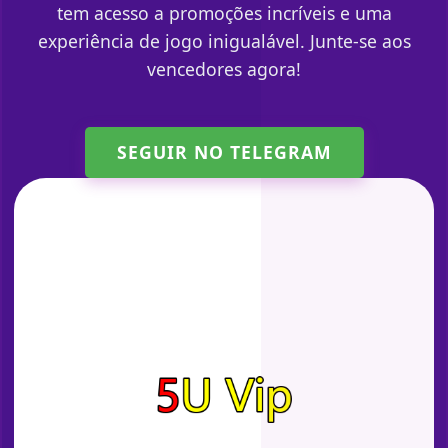
tem acesso a promoções incríveis e uma
experiência de jogo inigualável. Junte-se aos
vencedores agora!
SEGUIR NO TELEGRAM