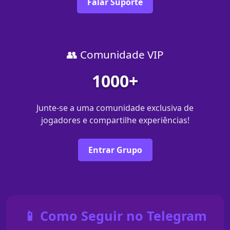
Falar Suporte
👥 Comunidade VIP
1000+
Junte-se a uma comunidade exclusiva de
jogadores e compartilhe experiências!
Entrar Grupo
📱 Como Seguir no Telegram