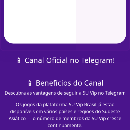
📱 Canal Oficial no Telegram!
📱 Benefícios do Canal
Descubra as vantagens de seguir a 5U Vip no Telegram
Os jogos da plataforma 5U Vip Brasil já estão
disponíveis em vários países e regiões do Sudeste
Asiático — o número de membros da 5U Vip cresce
continuamente.