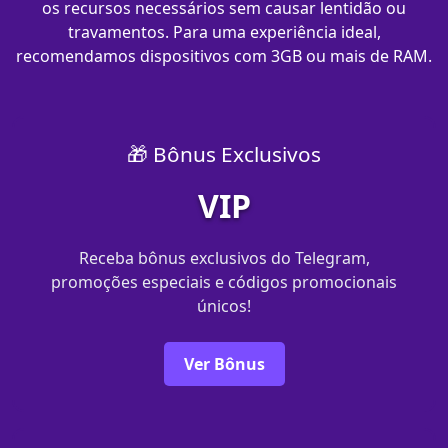
os recursos necessários sem causar lentidão ou
travamentos. Para uma experiência ideal,
recomendamos dispositivos com 3GB ou mais de RAM.
🎁 Bônus Exclusivos
VIP
Receba bônus exclusivos do Telegram,
promoções especiais e códigos promocionais
únicos!
Ver Bônus