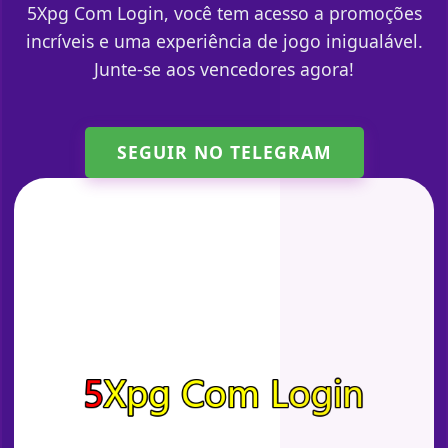
5Xpg Com Login, você tem acesso a promoções
incríveis e uma experiência de jogo inigualável.
Junte-se aos vencedores agora!
SEGUIR NO TELEGRAM