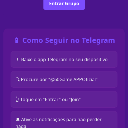
Entrar Grupo
📱 Como Seguir no Telegram
📱 Baixe o app Telegram no seu dispositivo
🔍 Procure por "@60Game APPOficial"
👆 Toque em "Entrar" ou "Join"
🔔 Ative as notificações para não perder
nada