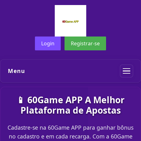
Login
Registrar-se
Menu
📱 60Game APP A Melhor
Plataforma de Apostas
Cadastre-se na 60Game APP para ganhar bônus
no cadastro e em cada recarga. Com a 60Game