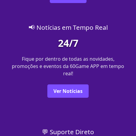
📢 Notícias em Tempo Real
24/7
Fique por dentro de todas as novidades,
promoções e eventos da 60Game APP em tempo
real!
Ver Notícias
💬 Suporte Direto