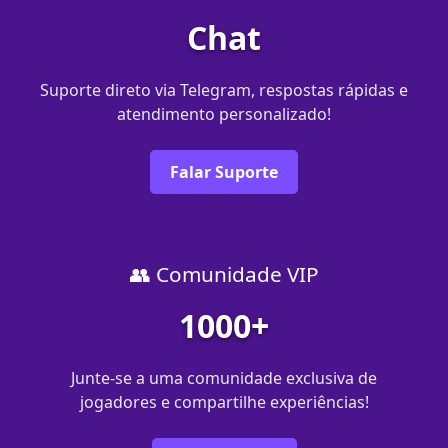
Chat
Suporte direto via Telegram, respostas rápidas e
atendimento personalizado!
Falar Suporte
👥 Comunidade VIP
1000+
Junte-se a uma comunidade exclusiva de
jogadores e compartilhe experiências!