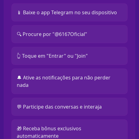
📱 Baixe o app Telegram no seu dispositivo
🔍 Procure por "@6167Oficial"
👆 Toque em "Entrar" ou "Join"
🔔 Ative as notificações para não perder
nada
💬 Participe das conversas e interaja
🎁 Receba bônus exclusivos
automaticamente