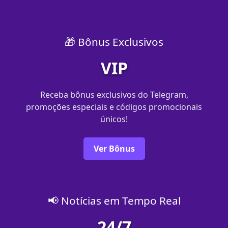
🎁 Bônus Exclusivos
VIP
Receba bônus exclusivos do Telegram,
promoções especiais e códigos promocionais
únicos!
Ver Bônus
📢 Notícias em Tempo Real
24/7