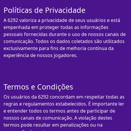
Políticas de Privacidade
A 6292 valoriza a privacidade de seus usuários e está
empenhada em proteger todas as informações
pessoais fornecidas durante o uso de nossos canais de
comunicação. Todos os dados coletados são utilizados
exclusivamente para fins de melhoria contínua da
experiência de nossos jogadores.
Termos e Condições
Os usuários da 6292 concordam em respeitar todas as
regras e regulamentos estabelecidos. É importante ler
e entender todos os termos antes de participar de
nossos canais de comunicação. A violação destes
termos pode resultar em penalizações ou na