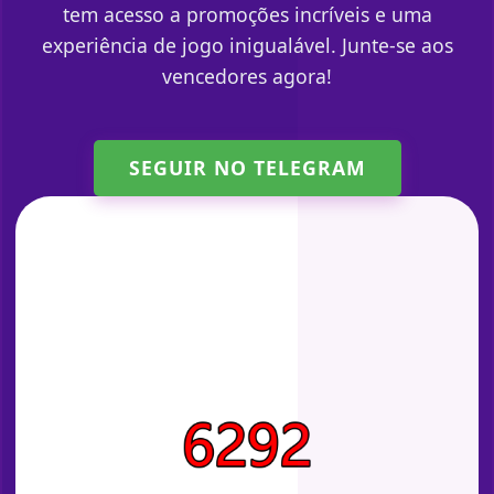
tem acesso a promoções incríveis e uma
experiência de jogo inigualável. Junte-se aos
vencedores agora!
SEGUIR NO TELEGRAM