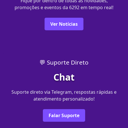
Fique por dentro de todas as novidades,
promoções e eventos da 6292 em tempo real!
Ver Notícias
💬 Suporte Direto
Chat
Suporte direto via Telegram, respostas rápidas e
atendimento personalizado!
Falar Suporte