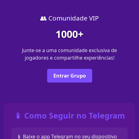
👥 Comunidade VIP
1000+
Junte-se a uma comunidade exclusiva de
jogadores e compartilhe experiências!
Entrar Grupo
📱 Como Seguir no Telegram
📱 Baixe o app Telegram no seu dispositivo