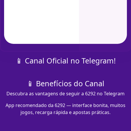
📱 Canal Oficial no Telegram!
📱 Benefícios do Canal
Descubra as vantagens de seguir a 6292 no Telegram
App recomendado da 6292 — interface bonita, muitos
jogos, recarga rápida e apostas práticas.