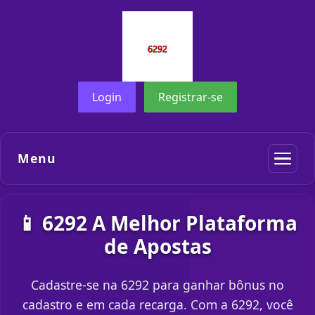
Login
Registrar-se
Menu
📱 6292 A Melhor Plataforma
de Apostas
Cadastre-se na 6292 para ganhar bônus no
cadastro e em cada recarga. Com a 6292, você