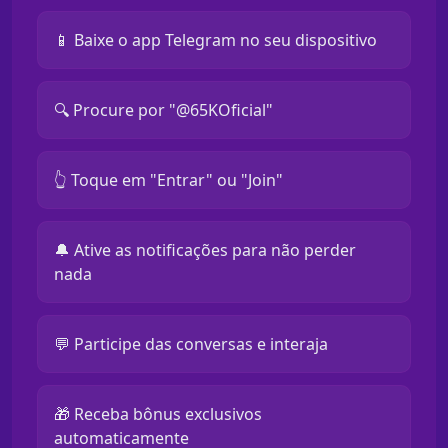
📱 Baixe o app Telegram no seu dispositivo
🔍 Procure por "@65KOficial"
👆 Toque em "Entrar" ou "Join"
🔔 Ative as notificações para não perder
nada
💬 Participe das conversas e interaja
🎁 Receba bônus exclusivos
automaticamente