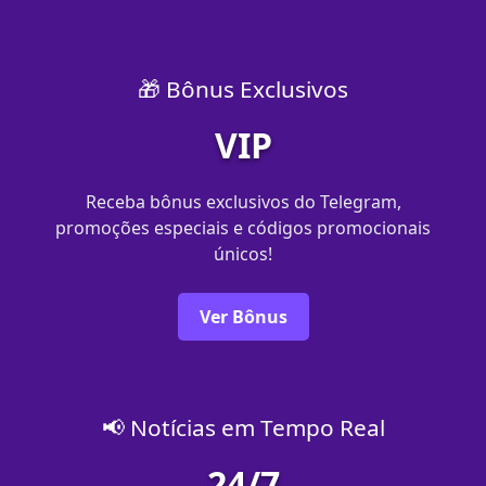
🎁 Bônus Exclusivos
VIP
Receba bônus exclusivos do Telegram,
promoções especiais e códigos promocionais
únicos!
Ver Bônus
📢 Notícias em Tempo Real
24/7