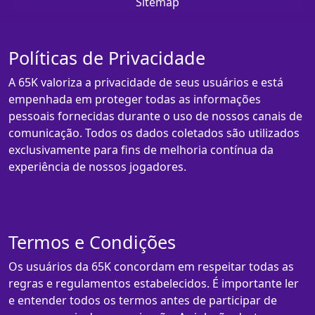
Sitemap
Políticas de Privacidade
A 65K valoriza a privacidade de seus usuários e está
empenhada em proteger todas as informações
pessoais fornecidas durante o uso de nossos canais de
comunicação. Todos os dados coletados são utilizados
exclusivamente para fins de melhoria contínua da
experiência de nossos jogadores.
Termos e Condições
Os usuários da 65K concordam em respeitar todas as
regras e regulamentos estabelecidos. É importante ler
e entender todos os termos antes de participar de