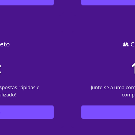
reto
👥 
t
espostas rápidas e
Junte-se a uma com
lizado!
compa
e