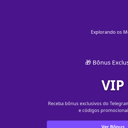
Explorando os 
🎁 Bônus Exclu
VIP
Receba bônus exclusivos do Telegra
e códigos promocionai
Ver Bônus