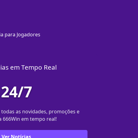
ia para Jogadores
cias em Tempo Real
24/7
e todas as novidades, promoções e
a 666Win em tempo real!
Ver Notícias