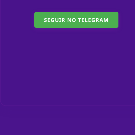
SEGUIR NO TELEGRAM