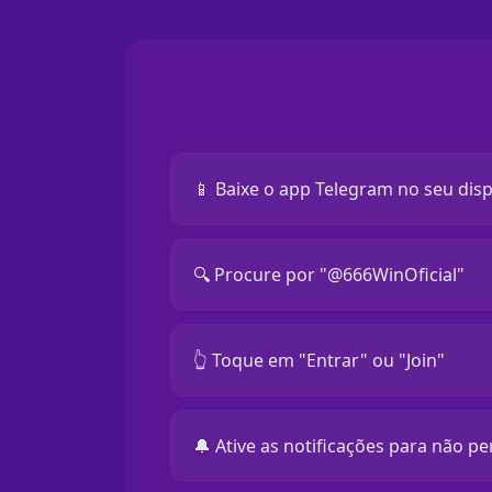
📱 Baixe o app Telegram no seu disp
🔍 Procure por "@666WinOficial"
👆 Toque em "Entrar" ou "Join"
🔔 Ative as notificações para não p