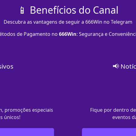
📱 Benefícios do Canal
Descubra as vantagens de seguir a 666Win no Telegram
Métodos de Pagamento no
666Win
: Segurança e Conveniênc
sivos
📢 Notí
m, promoções especiais
Fique por dentro d
s únicos!
eventos d