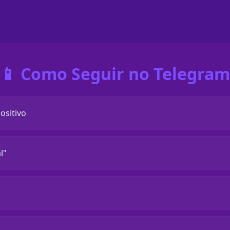
📱 Como Seguir no Telegram
ositivo
l"