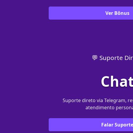
Ver Bônus
💬 Suporte Di
Cha
Suporte direto via Telegram, r
atendimento persona
Falar Suport