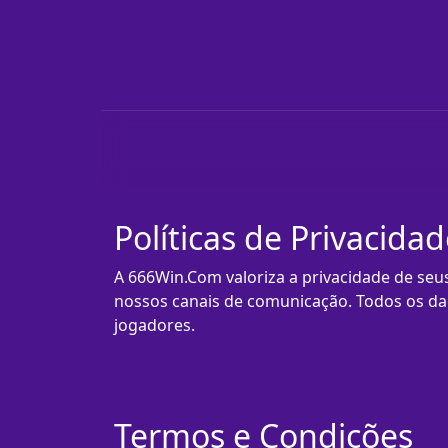
Políticas de Privacida
A 666Win.Com valoriza a privacidade de se
nossos canais de comunicação. Todos os dad
jogadores.
Termos e Condições