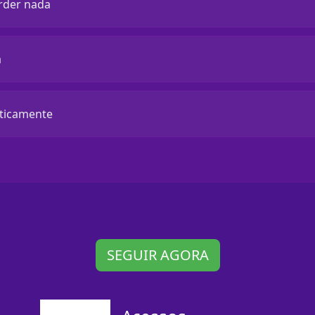
erder nada
a
aticamente
SEGUIR AGORA