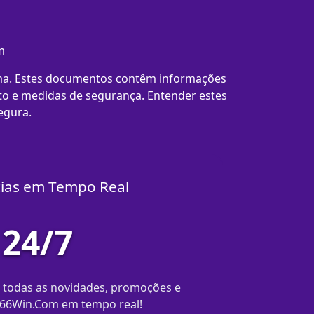
m
orma. Estes documentos contêm informações
to e medidas de segurança. Entender estes
egura.
cias em Tempo Real
24/7
e todas as novidades, promoções e
666Win.Com em tempo real!