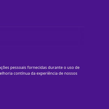
ções pessoais fornecidas durante o uso de
elhoria contínua da experiência de nossos