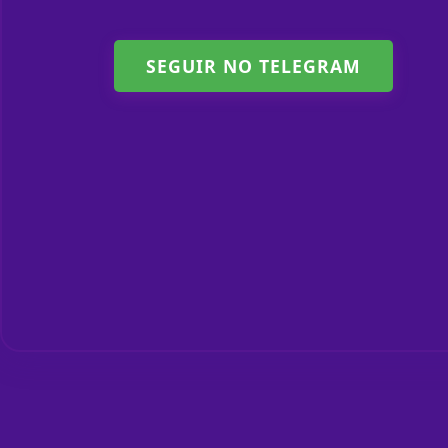
SEGUIR NO TELEGRAM