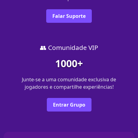
Falar Suporte
👥 Comunidade VIP
1000+
Junte-se a uma comunidade exclusiva de
jogadores e compartilhe experiências!
Entrar Grupo