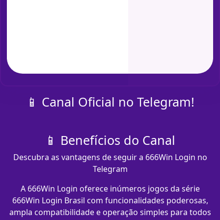
📱 Canal Oficial no Telegram!
📱 Benefícios do Canal
Descubra as vantagens de seguir a 666Win Login no
Telegram
A 666Win Login oferece inúmeros jogos da série
666Win Login Brasil com funcionalidades poderosas,
ampla compatibilidade e operação simples para todos