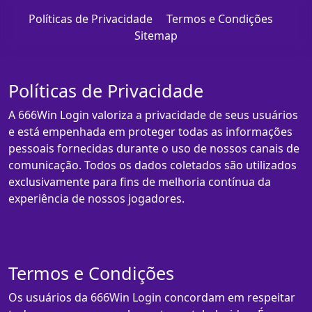
Políticas de Privacidade
Termos e Condições
Sitemap
Políticas de Privacidade
A 666Win Login valoriza a privacidade de seus usuários
e está empenhada em proteger todas as informações
pessoais fornecidas durante o uso de nossos canais de
comunicação. Todos os dados coletados são utilizados
exclusivamente para fins de melhoria contínua da
experiência de nossos jogadores.
Termos e Condições
Os usuários da 666Win Login concordam em respeitar