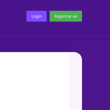
Login
Registrar-se