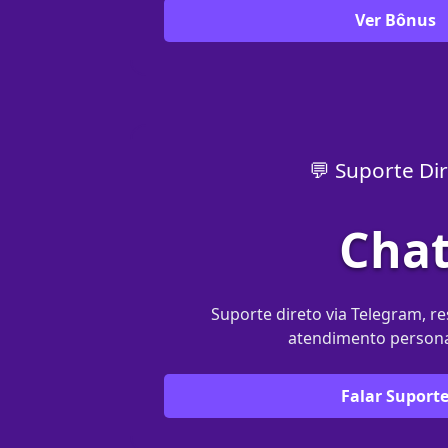
Ver Bônus
💬 Suporte Di
Cha
Suporte direto via Telegram, r
atendimento persona
Falar Suport