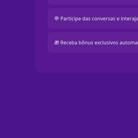
💬 Participe das conversas e interaj
🎁 Receba bônus exclusivos autom