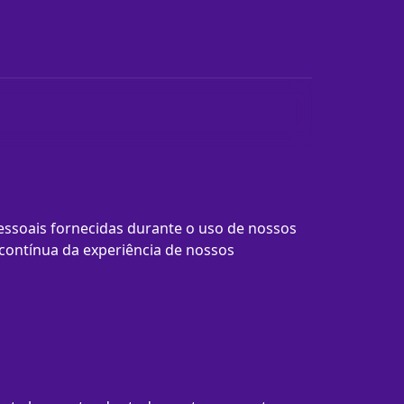
essoais fornecidas durante o uso de nossos
 contínua da experiência de nossos