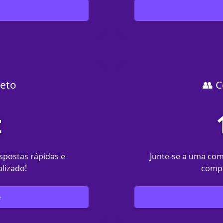
reto
👥 
t
espostas rápidas e
Junte-se a uma com
lizado!
compa
e