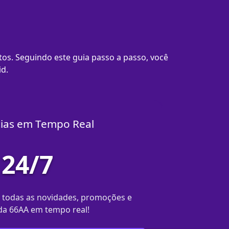
s. Seguindo este guia passo a passo, você
d.
cias em Tempo Real
24/7
e todas as novidades, promoções e
da 66AA em tempo real!