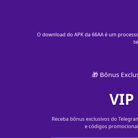
O download do APK da 66AA é um processo 
t
🎁 Bônus Exclu
VIP
Receba bônus exclusivos do Telegra
e códigos promocionai