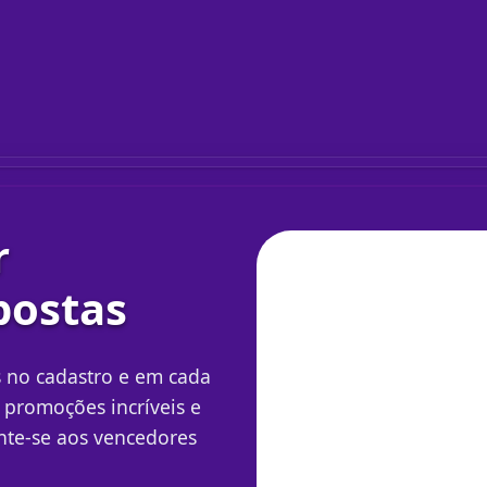
r
postas
 no cadastro e em cada
 promoções incríveis e
unte-se aos vencedores