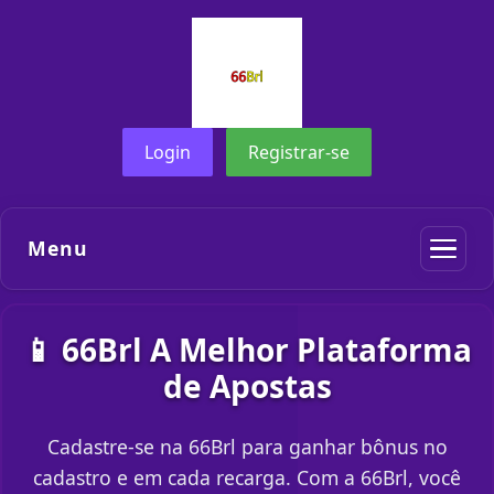
Login
Registrar-se
Menu
📱 66Brl A Melhor Plataforma
de Apostas
Cadastre-se na 66Brl para ganhar bônus no
cadastro e em cada recarga. Com a 66Brl, você