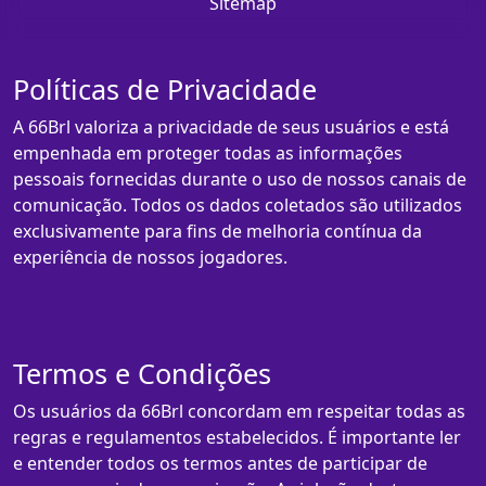
Sitemap
Políticas de Privacidade
A 66Brl valoriza a privacidade de seus usuários e está
empenhada em proteger todas as informações
pessoais fornecidas durante o uso de nossos canais de
comunicação. Todos os dados coletados são utilizados
exclusivamente para fins de melhoria contínua da
experiência de nossos jogadores.
Termos e Condições
Os usuários da 66Brl concordam em respeitar todas as
regras e regulamentos estabelecidos. É importante ler
e entender todos os termos antes de participar de