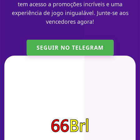
tem acesso a promoções incríveis e uma
experiência de jogo inigualável. Junte-se aos
vencedores agora!
SEGUIR NO TELEGRAM