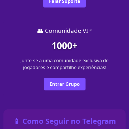
Falar Suporte
👥 Comunidade VIP
1000+
Junte-se a uma comunidade exclusiva de
jogadores e compartilhe experiências!
Entrar Grupo
📱 Como Seguir no Telegram