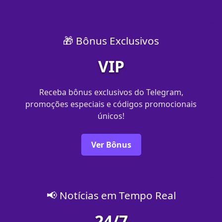
🎁 Bônus Exclusivos
VIP
Receba bônus exclusivos do Telegram,
promoções especiais e códigos promocionais
únicos!
Ver Bônus
📢 Notícias em Tempo Real
24/7