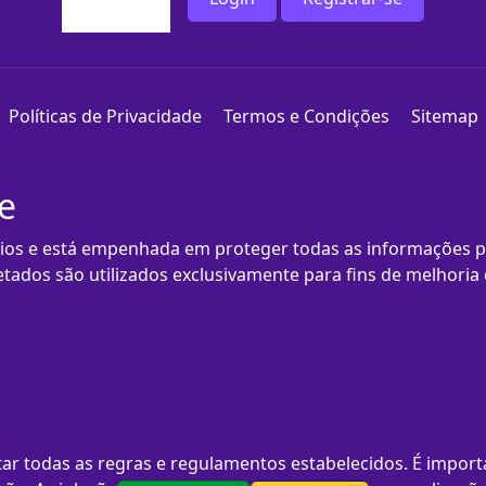
Políticas de Privacidade
Termos e Condições
Sitemap
de
ários e está empenhada em proteger todas as informações 
tados são utilizados exclusivamente para fins de melhoria
r todas as regras e regulamentos estabelecidos. É import