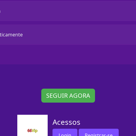
a
aticamente
SEGUIR AGORA
Acessos
Login
Registrar-se