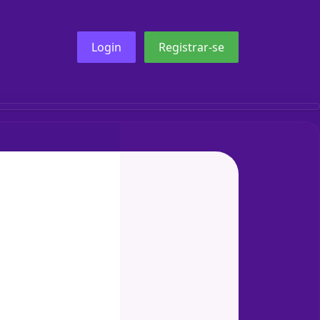
Login
Registrar-se