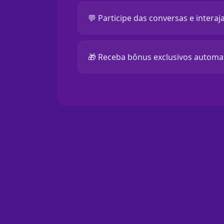
💬 Participe das conversas e interaj
🎁 Receba bônus exclusivos autom