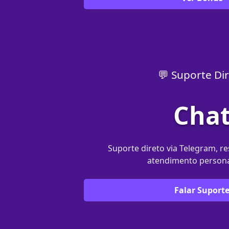
💬 Suporte Di
Cha
Suporte direto via Telegram, r
atendimento persona
Falar Suport