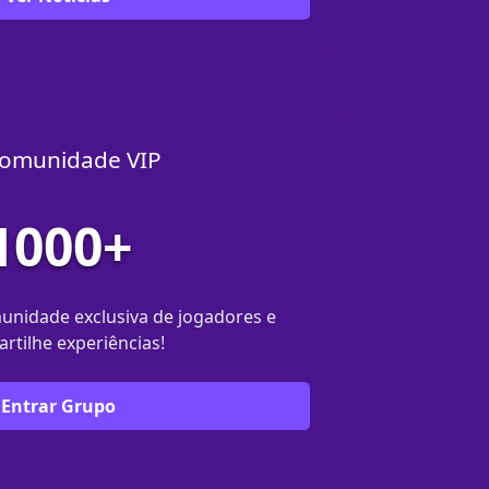
Comunidade VIP
1000+
unidade exclusiva de jogadores e
rtilhe experiências!
Entrar Grupo