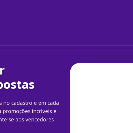
r
postas
s no cadastro e em cada
a promoções incríveis e
unte-se aos vencedores