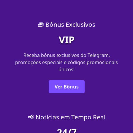
🎁 Bônus Exclusivos
VIP
Receba bônus exclusivos do Telegram,
promoções especiais e códigos promocionais
únicos!
Ver Bônus
📢 Notícias em Tempo Real
24/7