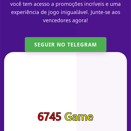
você tem acesso a promoções incríveis e uma
experiência de jogo inigualável. Junte-se aos
vencedores agora!
SEGUIR NO TELEGRAM