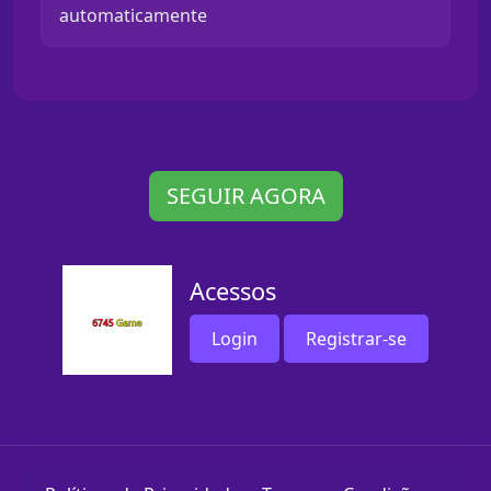
automaticamente
SEGUIR AGORA
Acessos
Login
Registrar-se