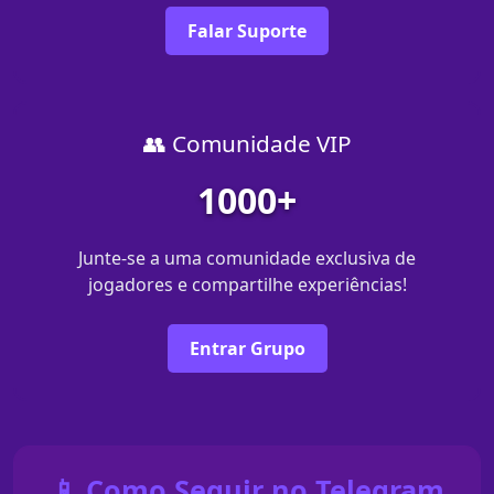
Falar Suporte
👥 Comunidade VIP
1000+
Junte-se a uma comunidade exclusiva de
jogadores e compartilhe experiências!
Entrar Grupo
📱 Como Seguir no Telegram