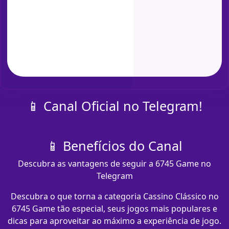
📱 Canal Oficial no Telegram!
📱 Benefícios do Canal
Descubra as vantagens de seguir a 6745 Game no
Telegram
Descubra o que torna a categoria Cassino Clássico no
6745 Game tão especial, seus jogos mais populares e
dicas para aproveitar ao máximo a experiência de jogo.