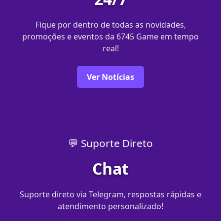
Fique por dentro de todas as novidades,
promoções e eventos da 6745 Game em tempo
real!
Ver Notícias
💬 Suporte Direto
Chat
Suporte direto via Telegram, respostas rápidas e
atendimento personalizado!