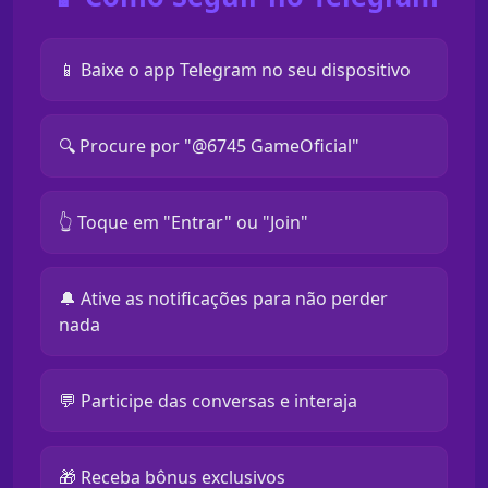
📱 Baixe o app Telegram no seu dispositivo
🔍 Procure por "@6745 GameOficial"
👆 Toque em "Entrar" ou "Join"
🔔 Ative as notificações para não perder
nada
💬 Participe das conversas e interaja
🎁 Receba bônus exclusivos