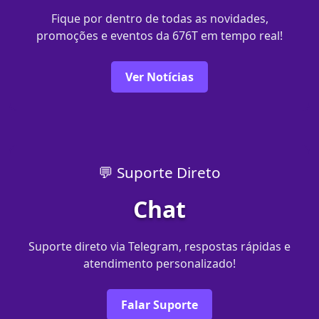
Fique por dentro de todas as novidades,
promoções e eventos da 676T em tempo real!
Ver Notícias
💬 Suporte Direto
Chat
Suporte direto via Telegram, respostas rápidas e
atendimento personalizado!
Falar Suporte