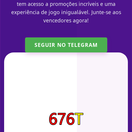
tem acesso a promoções incríveis e uma
experiência de jogo inigualável. Junte-se aos
vencedores agora!
SEGUIR NO TELEGRAM