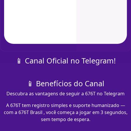
📱 Canal Oficial no Telegram!
📱 Benefícios do Canal
Descubra as vantagens de seguir a 676T no Telegram
A 676T tem registro simples e suporte humanizado —
com a 676T Brasil , você começa a jogar em 3 segundos,
sem tempo de espera.