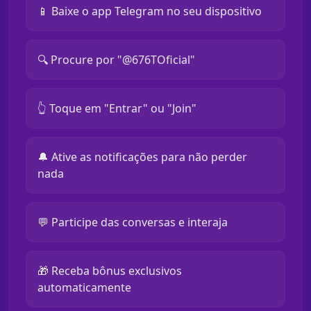
📱 Baixe o app Telegram no seu dispositivo
🔍 Procure por "@676TOficial"
👆 Toque em "Entrar" ou "Join"
🔔 Ative as notificações para não perder
nada
💬 Participe das conversas e interaja
🎁 Receba bônus exclusivos
automaticamente