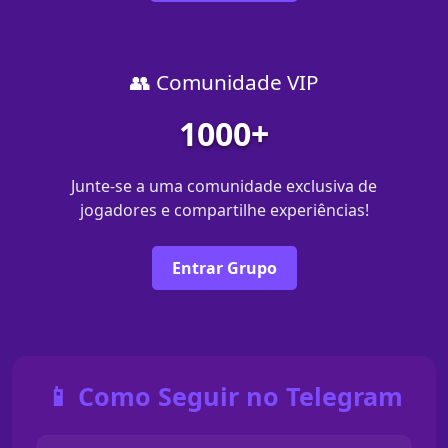
👥 Comunidade VIP
1000+
Junte-se a uma comunidade exclusiva de
jogadores e compartilhe experiências!
Entrar Grupo
📱 Como Seguir no Telegram