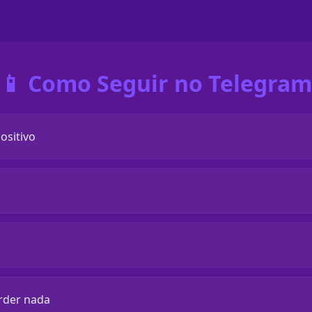
📱 Como Seguir no Telegram
ositivo
erder nada