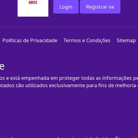
Login
Registrar-se
Políticas de Privacidade
Termos e Condições
Sitemap
de
rios e está empenhada em proteger todas as informações p
tados são utilizados exclusivamente para fins de melhoria