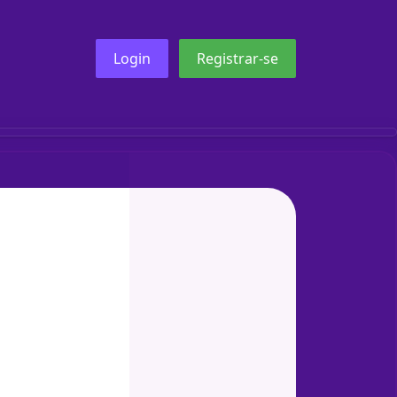
Login
Registrar-se