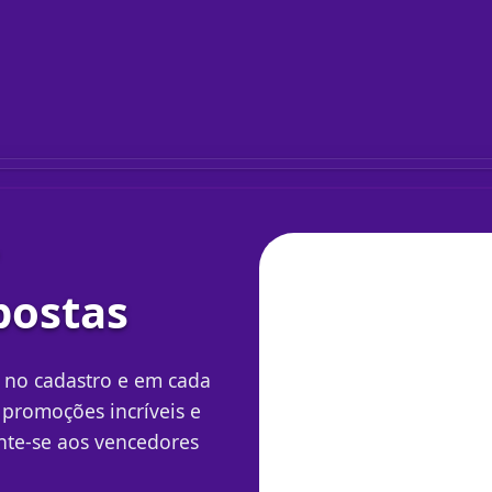
postas
 no cadastro e em cada
 promoções incríveis e
unte-se aos vencedores