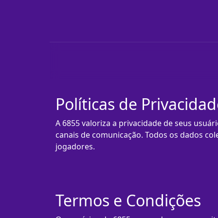
Políticas de Privacida
A 6855 valoriza a privacidade de seus usuá
canais de comunicação. Todos os dados cole
jogadores.
Termos e Condições