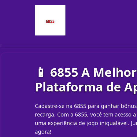
📱 6855 A Melhor
Plataforma de A
Cadastre-se na 6855 para ganhar bônus
recarga. Com a 6855, você tem acesso a
uma experiência de jogo inigualável. J
agora!