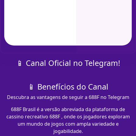
📱 Canal Oficial no Telegram!
📱 Benefícios do Canal
Descubra as vantagens de seguir a 688F no Telegram
688F Brasil é a versão abreviada da plataforma de
cassino recreativo 688F , onde os jogadores exploram
um mundo de jogos com ampla variedade e
jogabilidade.