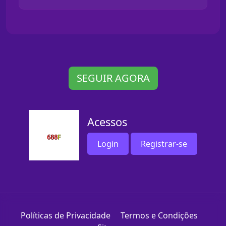
SEGUIR AGORA
Acessos
Login
Registrar-se
Políticas de Privacidade
Termos e Condições