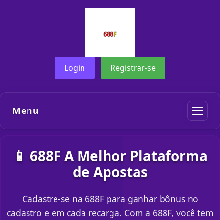
Login
Registrar-se
Menu
📱 688F A Melhor Plataforma
de Apostas
Cadastre-se na 688F para ganhar bônus no
cadastro e em cada recarga. Com a 688F, você tem