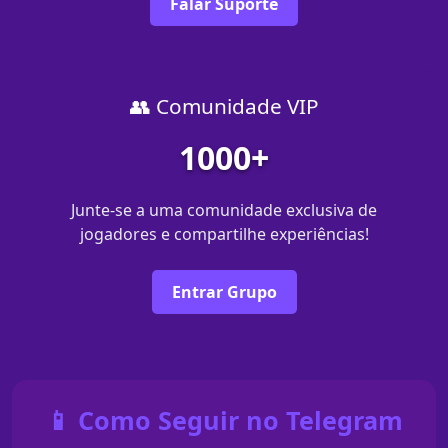
Falar Suporte
👥 Comunidade VIP
1000+
Junte-se a uma comunidade exclusiva de
jogadores e compartilhe experiências!
Entrar Grupo
📱 Como Seguir no Telegram