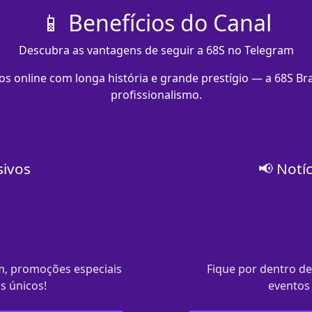
📱 Benefícios do Canal
Descubra as vantagens de seguir a 68S no Telegram
os online com longa história e grande prestígio — a 68S B
profissionalismo.
sivos
📢 Notí
m, promoções especiais
Fique por dentro d
s únicos!
eventos