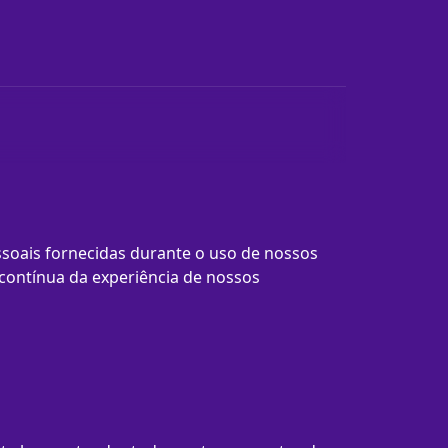
ssoais fornecidas durante o uso de nossos
 contínua da experiência de nossos