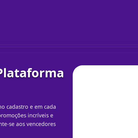
Plataforma
no cadastro e em cada
promoções incríveis e
unte-se aos vencedores