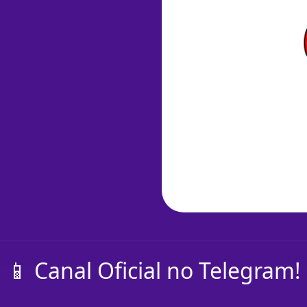
📱 Canal Oficial no Telegram!