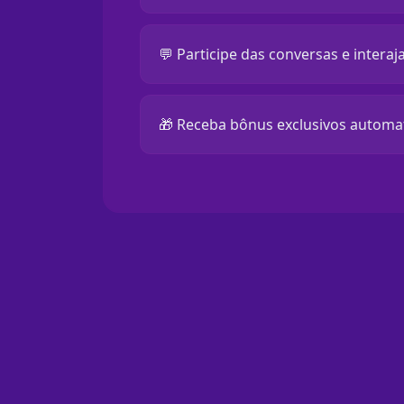
💬 Participe das conversas e interaj
🎁 Receba bônus exclusivos autom