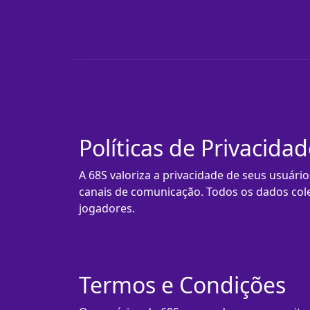
Políticas de Privacida
A 68S valoriza a privacidade de seus usuár
canais de comunicação. Todos os dados cole
jogadores.
Termos e Condições