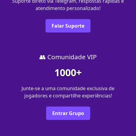
Suporte direto via Telegram, respostas rápidas e
atendimento personalizado!
Falar Suporte
👥 Comunidade VIP
1000+
Junte-se a uma comunidade exclusiva de
jogadores e compartilhe experiências!
Entrar Grupo