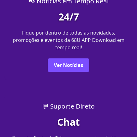
📢 Notícias em Tempo Real
24/7
Fique por dentro de todas as novidades,
promoções e eventos da 68U APP Download em
tempo real!
Ver Notícias
💬 Suporte Direto
Chat