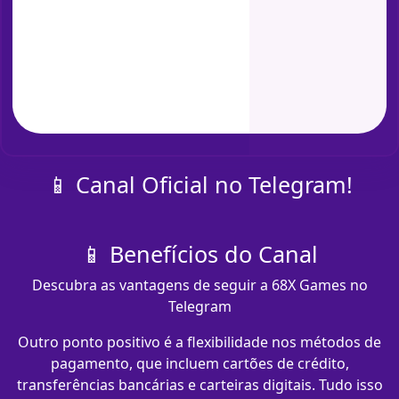
📱 Canal Oficial no Telegram!
📱 Benefícios do Canal
Descubra as vantagens de seguir a 68X Games no
Telegram
Outro ponto positivo é a flexibilidade nos métodos de
pagamento, que incluem cartões de crédito,
transferências bancárias e carteiras digitais. Tudo isso