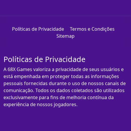
Políticas de Privacidade
Termos e Condições
Sitemap
Políticas de Privacidade
A 68X Games valoriza a privacidade de seus usuários e
está empenhada em proteger todas as informações
pessoais fornecidas durante o uso de nossos canais de
comunicação. Todos os dados coletados são utilizados
exclusivamente para fins de melhoria contínua da
experiência de nossos jogadores.