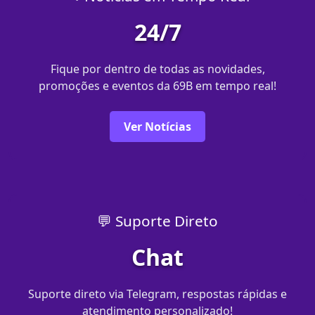
24/7
Fique por dentro de todas as novidades,
promoções e eventos da 69B em tempo real!
Ver Notícias
💬 Suporte Direto
Chat
Suporte direto via Telegram, respostas rápidas e
atendimento personalizado!