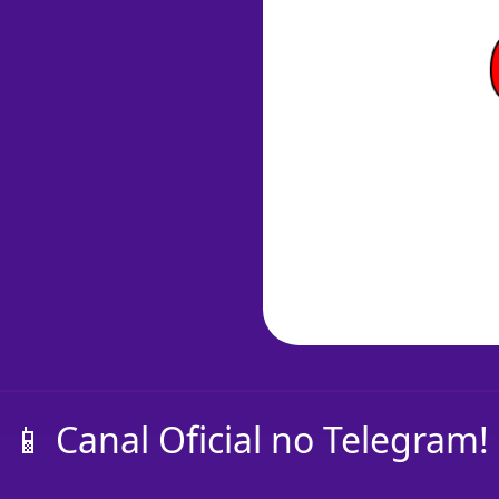
📱 Canal Oficial no Telegram!