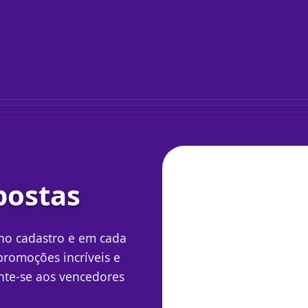
postas
no cadastro e em cada
promoções incríveis e
unte-se aos vencedores