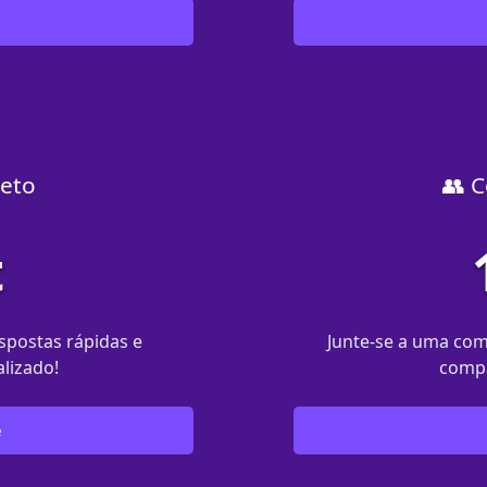
reto
👥 
t
espostas rápidas e
Junte-se a uma com
lizado!
compa
e