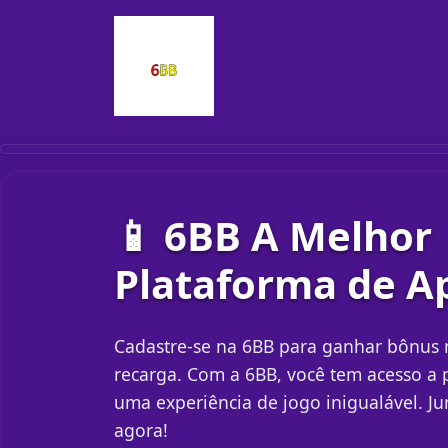
📱 6BB A Melhor
Plataforma de A
Cadastre-se na 6BB para ganhar bônus 
recarga. Com a 6BB, você tem acesso a 
uma experiência de jogo inigualável. J
agora!