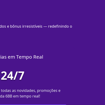
os e bônus irresistíveis — redefinindo o
cias em Tempo Real
24/7
e todas as novidades, promoções e
 da 6BB em tempo real!