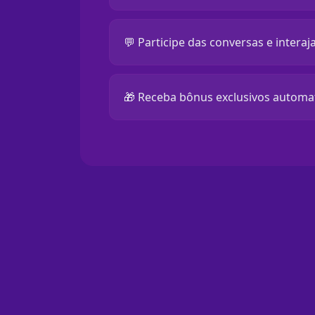
💬 Participe das conversas e interaj
🎁 Receba bônus exclusivos autom