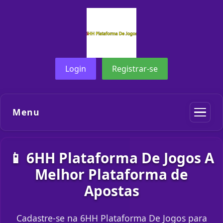
Login
Registrar-se
Menu
📱 6HH Plataforma De Jogos A
Melhor Plataforma de
Apostas
Cadastre-se na 6HH Plataforma De Jogos para