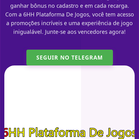
ganhar bônus no cadastro e em cada recarga.
Com a 6HH Plataforma De Jogos, você tem acesso
a promoções incríveis e uma experiência de jogo
inigualável. Junte-se aos vencedores agora!
SEGUIR NO TELEGRAM