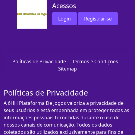
Acessos
Login
Registrar-se
Políticas de Privacidade
Termos e Condições
Sitemap
Políticas de Privacidade
A 6HH Plataforma De Jogos valoriza a privacidade de
seus usuários e está empenhada em proteger todas as
informações pessoais fornecidas durante o uso de
nossos canais de comunicação. Todos os dados
coletados são utilizados exclusivamente para fins de