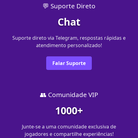
💬 Suporte Direto
Chat
Suporte direto via Telegram, respostas rápidas e
atendimento personalizado!
Falar Suporte
👥 Comunidade VIP
1000+
Junte-se a uma comunidade exclusiva de
jogadores e compartilhe experiências!