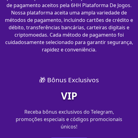
de pagamento aceitos pela 6HH Plataforma De Jogos.
Nossa plataforma aceita uma ampla variedade de
métodos de pagamento, incluindo cartões de crédito e
débito, transferências bancárias, carteiras digitais e
criptomoedas. Cada método de pagamento foi
cuidadosamente selecionado para garantir segurança,
rapidez e conveniência.
🎁 Bônus Exclusivos
VIP
Receba bônus exclusivos do Telegram,
promoções especiais e códigos promocionais
únicos!