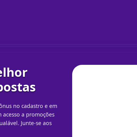
elhor
postas
ônus no cadastro e em
m acesso a promoções
ualável. Junte-se aos