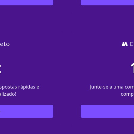
reto
👥 
t
espostas rápidas e
Junte-se a uma com
lizado!
compa
e