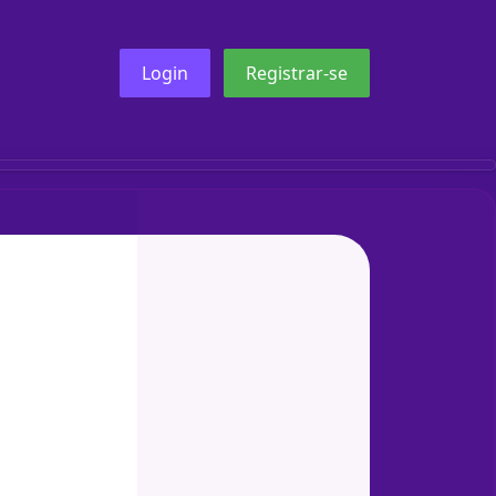
Login
Registrar-se