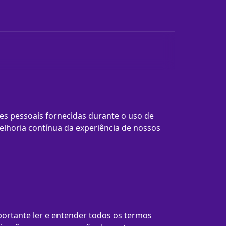
es pessoais fornecidas durante o uso de
elhoria contínua da experiência de nossos
ortante ler e entender todos os termos