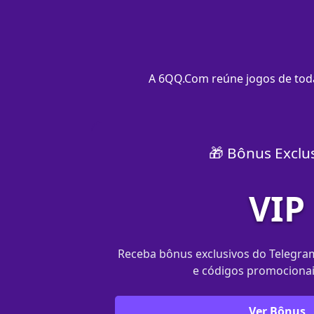
A 6QQ.Com reúne jogos de toda
🎁 Bônus Exclu
VIP
Receba bônus exclusivos do Telegra
e códigos promocionai
Ver Bônus