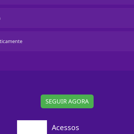
a
aticamente
SEGUIR AGORA
Acessos