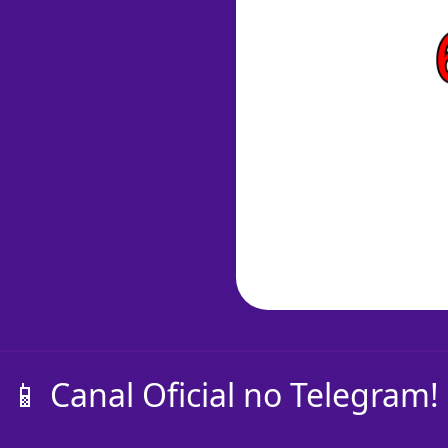
📱 Canal Oficial no Telegram!