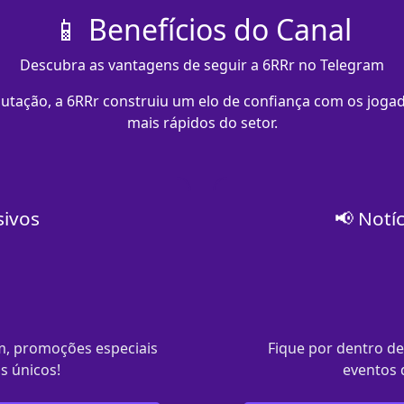
📱 Benefícios do Canal
Descubra as vantagens de seguir a 6RRr no Telegram
putação, a 6RRr construiu um elo de confiança com os jogad
mais rápidos do setor.
sivos
📢 Notí
m, promoções especiais
Fique por dentro d
s únicos!
eventos 