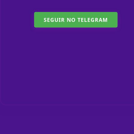
SEGUIR NO TELEGRAM