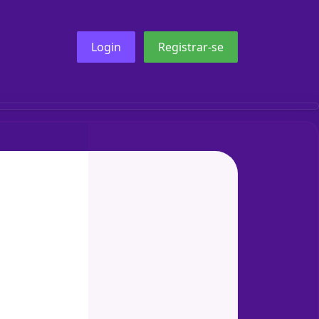
Login
Registrar-se