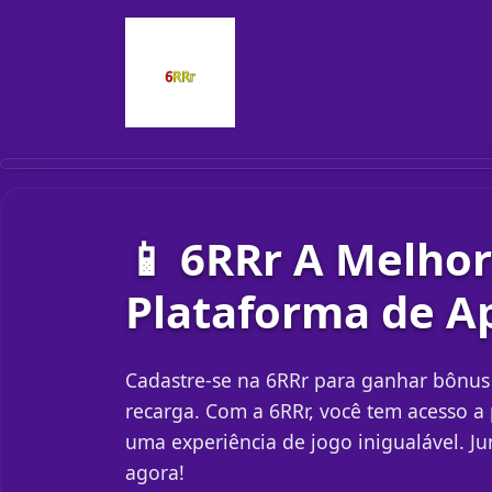
📱 6RRr A Melhor
Plataforma de A
Cadastre-se na 6RRr para ganhar bônus
recarga. Com a 6RRr, você tem acesso a 
uma experiência de jogo inigualável. J
agora!