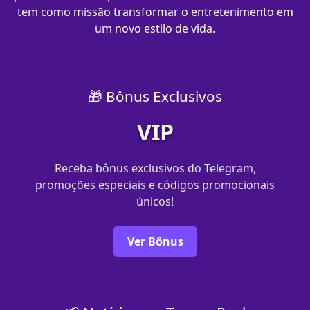
tem como missão transformar o entretenimento em
um novo estilo de vida.
🎁 Bônus Exclusivos
VIP
Receba bônus exclusivos do Telegram,
promoções especiais e códigos promocionais
únicos!
Ver Bônus