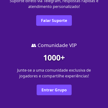
Suporte direto via Telegram, respostas rápidas e
atendimento personalizado!
Falar Suporte
👥 Comunidade VIP
1000+
Junte-se a uma comunidade exclusiva de
jogadores e compartilhe experiências!
Entrar Grupo