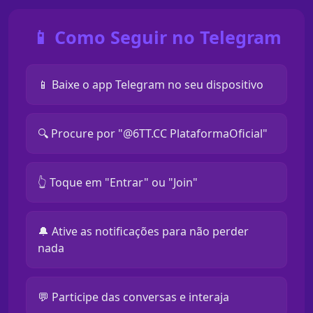
📱 Como Seguir no Telegram
📱 Baixe o app Telegram no seu dispositivo
🔍 Procure por "@6TT.CC PlataformaOficial"
👆 Toque em "Entrar" ou "Join"
🔔 Ative as notificações para não perder
nada
💬 Participe das conversas e interaja