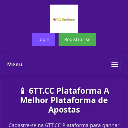
Login
Registrar-se
Menu
📱 6TT.CC Plataforma A
Melhor Plataforma de
Apostas
Cadastre-se na 6TT.CC Plataforma para ganhar