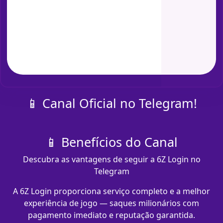
📱 Canal Oficial no Telegram!
📱 Benefícios do Canal
Descubra as vantagens de seguir a 6Z Login no
Telegram
A 6Z Login proporciona serviço completo e a melhor
experiência de jogo — saques milionários com
pagamento imediato e reputação garantida.