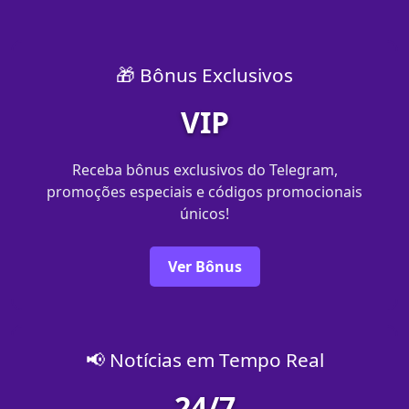
🎁 Bônus Exclusivos
VIP
Receba bônus exclusivos do Telegram,
promoções especiais e códigos promocionais
únicos!
Ver Bônus
📢 Notícias em Tempo Real
24/7