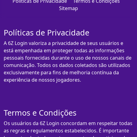
Políticas de Privacidade
Termos e Condições
Sitemap
Políticas de Privacidade
A 6Z Login valoriza a privacidade de seus usuários e
está empenhada em proteger todas as informações
pessoais fornecidas durante o uso de nossos canais de
comunicação. Todos os dados coletados são utilizados
exclusivamente para fins de melhoria contínua da
experiência de nossos jogadores.
Termos e Condições
Os usuários da 6Z Login concordam em respeitar todas
as regras e regulamentos estabelecidos. É importante