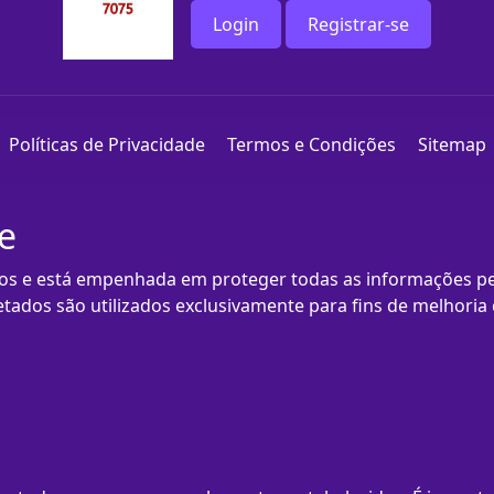
Login
Registrar-se
Políticas de Privacidade
Termos e Condições
Sitemap
de
rios e está empenhada em proteger todas as informações p
tados são utilizados exclusivamente para fins de melhoria