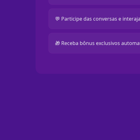
💬 Participe das conversas e interaj
🎁 Receba bônus exclusivos autom