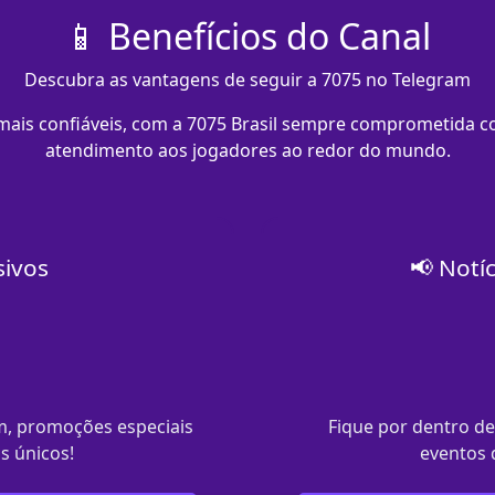
📱 Benefícios do Canal
Descubra as vantagens de seguir a 7075 no Telegram
mais confiáveis, com a 7075 Brasil sempre comprometida co
atendimento aos jogadores ao redor do mundo.
sivos
📢 Notí
m, promoções especiais
Fique por dentro d
s únicos!
eventos 