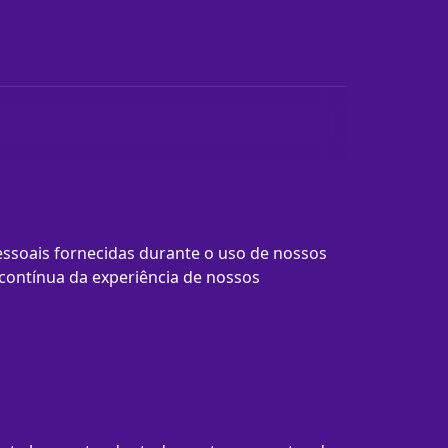
essoais fornecidas durante o uso de nossos
 contínua da experiência de nossos