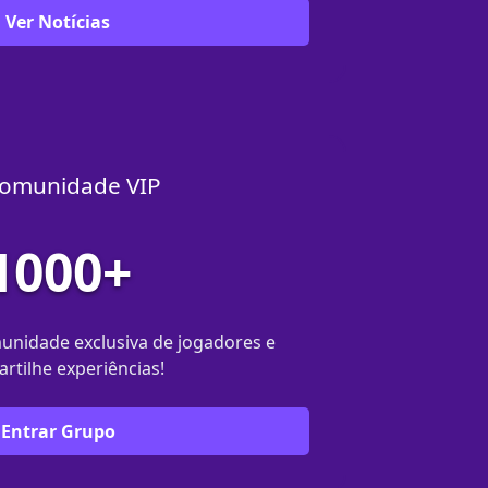
Ver Notícias
Comunidade VIP
1000+
unidade exclusiva de jogadores e
rtilhe experiências!
Entrar Grupo