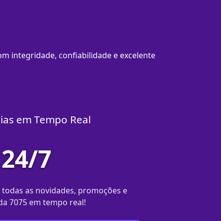
m integridade, confiabilidade e excelente
cias em Tempo Real
24/7
e todas as novidades, promoções e
da 7075 em tempo real!