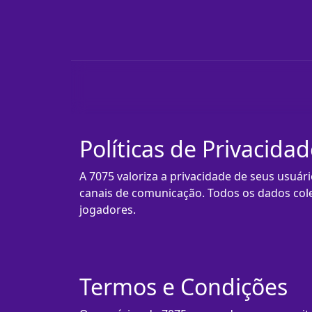
Políticas de Privacida
A 7075 valoriza a privacidade de seus usuá
canais de comunicação. Todos os dados cole
jogadores.
Termos e Condições