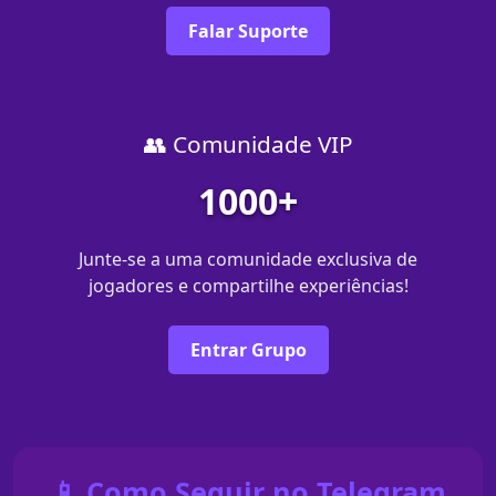
Falar Suporte
👥 Comunidade VIP
1000+
Junte-se a uma comunidade exclusiva de
jogadores e compartilhe experiências!
Entrar Grupo
📱 Como Seguir no Telegram