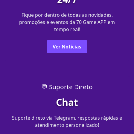
Fique por dentro de todas as novidades,
promoções e eventos da 70 Game APP em
tempo real!
Ver Notícias
💬 Suporte Direto
Chat
Suporte direto via Telegram, respostas rápidas e
atendimento personalizado!