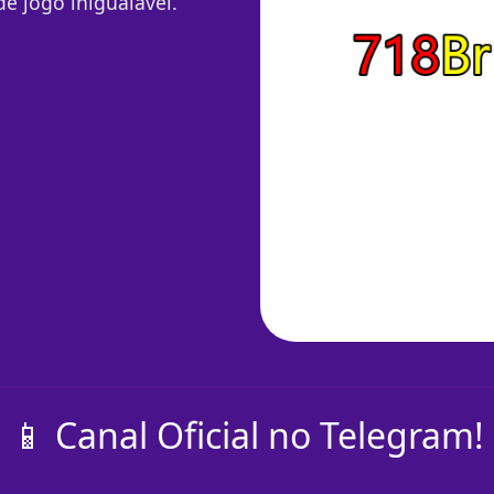
e jogo inigualável.
📱 Canal Oficial no Telegram!