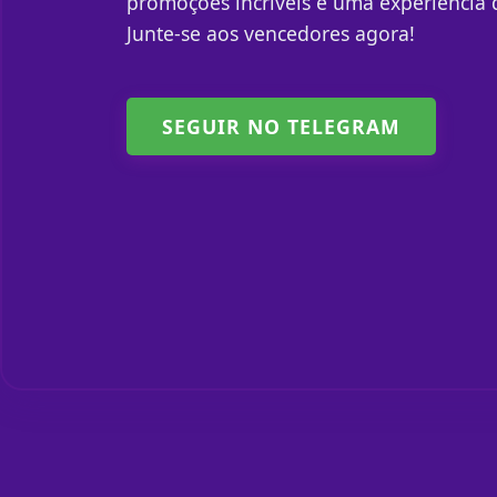
promoções incríveis e uma experiência d
Junte-se aos vencedores agora!
SEGUIR NO TELEGRAM