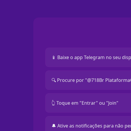
📱 Baixe o app Telegram no seu disp
🔍 Procure por "@718Br PlataformaO
👆 Toque em "Entrar" ou "Join"
🔔 Ative as notificações para não p