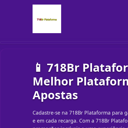
📱 718Br Platafo
Melhor Platafor
Apostas
Cadastre-se na 718Br Plataforma para 
e em cada recarga. Com a 718Br Platafo