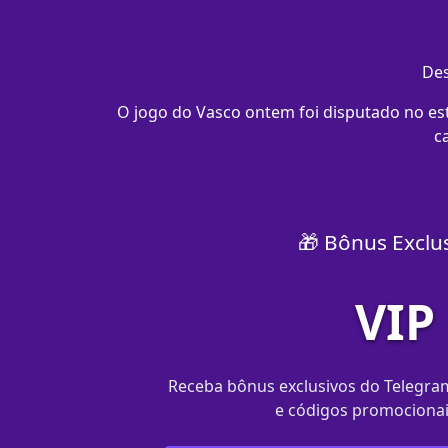
Des
O jogo do Vasco ontem foi disputado no es
c
🎁 Bônus Exclu
VIP
Receba bônus exclusivos do Telegra
e códigos promocionai