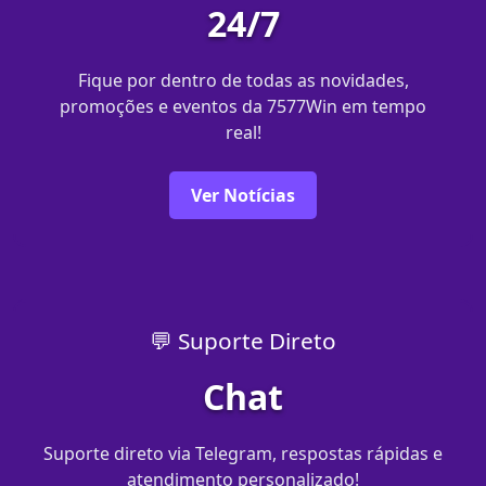
24/7
Fique por dentro de todas as novidades,
promoções e eventos da 7577Win em tempo
real!
Ver Notícias
💬 Suporte Direto
Chat
Suporte direto via Telegram, respostas rápidas e
atendimento personalizado!