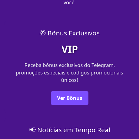
você.
🎁 Bônus Exclusivos
VIP
Receba bônus exclusivos do Telegram,
promoções especiais e códigos promocionais
únicos!
Ver Bônus
📢 Notícias em Tempo Real