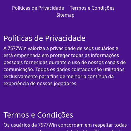
Políticas de Privacidade
Termos e Condições
Sitemap
Políticas de Privacidade
A 7577Win valoriza a privacidade de seus usuários e
está empenhada em proteger todas as informações
pessoais fornecidas durante o uso de nossos canais de
comunicação. Todos os dados coletados são utilizados
exclusivamente para fins de melhoria contínua da
experiência de nossos jogadores.
Termos e Condições
Os usuários da 7577Win concordam em respeitar todas