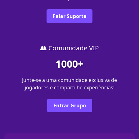
Falar Suporte
👥 Comunidade VIP
1000+
Junte-se a uma comunidade exclusiva de
jogadores e compartilhe experiências!
Entrar Grupo