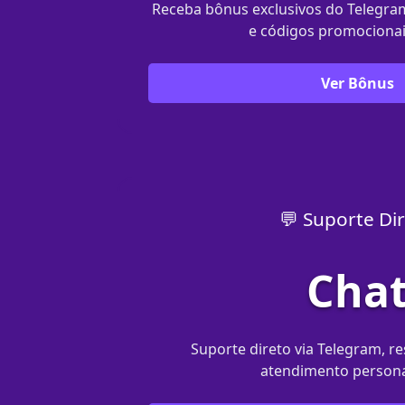
Receba bônus exclusivos do Telegra
e códigos promocionai
Ver Bônus
💬 Suporte Di
Cha
Suporte direto via Telegram, r
atendimento persona