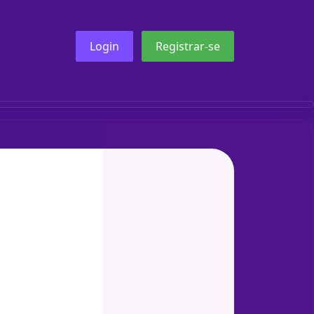
Login
Registrar-se