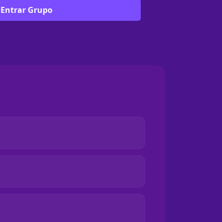
Entrar Grupo