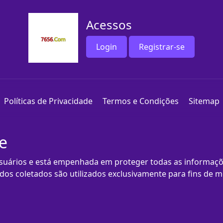
Acessos
Login
Registrar-se
Políticas de Privacidade
Termos e Condições
Sitemap
de
usuários e está empenhada em proteger todas as informaçõ
os coletados são utilizados exclusivamente para fins de m