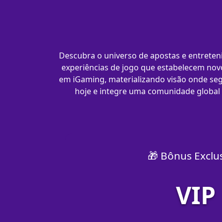
Descubra o universo de apostas e entreten
experiências de jogo que estabelecem nov
em iGaming, materializando visão onde seg
hoje e integre uma comunidade global 
🎁 Bônus Exclu
VIP