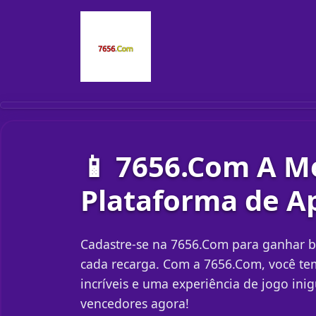
📱 7656.Com A M
Plataforma de A
Cadastre-se na 7656.Com para ganhar 
cada recarga. Com a 7656.Com, você t
incríveis e uma experiência de jogo inig
vencedores agora!