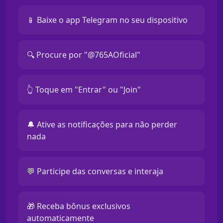
📱 Baixe o app Telegram no seu dispositivo
🔍 Procure por "@765AOficial"
👆 Toque em "Entrar" ou "Join"
🔔 Ative as notificações para não perder
nada
💬 Participe das conversas e interaja
🎁 Receba bônus exclusivos
automaticamente