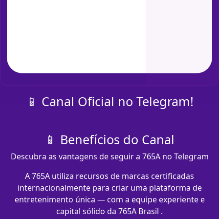
📱 Canal Oficial no Telegram!
📱 Benefícios do Canal
Descubra as vantagens de seguir a 765A no Telegram
A 765A utiliza recursos de marcas certificadas
internacionalmente para criar uma plataforma de
entretenimento única — com a equipe experiente e
capital sólido da 765A Brasil .