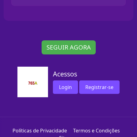
SEGUIR AGORA
Acessos
Login
Registrar-se
Políticas de Privacidade
Termos e Condições