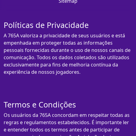
Sitemap
Políticas de Privacidade
A 765A valoriza a privacidade de seus usuários e está
empenhada em proteger todas as informações
pessoais fornecidas durante o uso de nossos canais de
comunicação. Todos os dados coletados são utilizados
exclusivamente para fins de melhoria contínua da
experiência de nossos jogadores.
Termos e Condições
Os usuários da 765A concordam em respeitar todas as
regras e regulamentos estabelecidos. É importante ler
e entender todos os termos antes de participar de