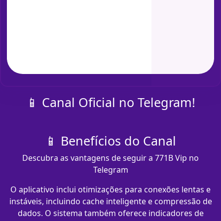
📱 Canal Oficial no Telegram!
📱 Benefícios do Canal
Descubra as vantagens de seguir a 771B Vip no
Telegram
O aplicativo inclui otimizações para conexões lentas e
instáveis, incluindo cache inteligente e compressão de
dados. O sistema também oferece indicadores de