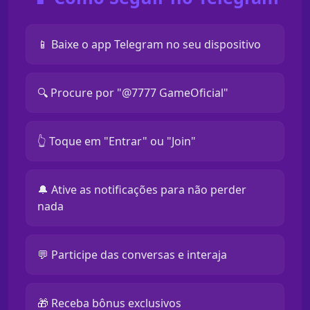
📱 Baixe o app Telegram no seu dispositivo
🔍 Procure por "@7777 GameOficial"
👆 Toque em "Entrar" ou "Join"
🔔 Ative as notificações para não perder
nada
💬 Participe das conversas e interaja
🎁 Receba bônus exclusivos