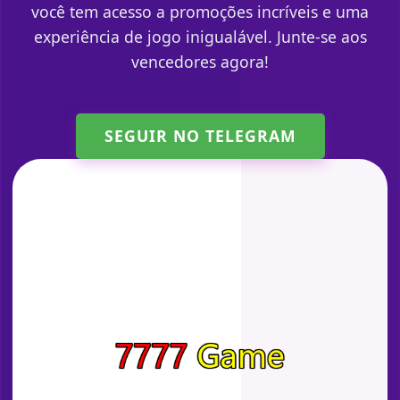
você tem acesso a promoções incríveis e uma
experiência de jogo inigualável. Junte-se aos
vencedores agora!
SEGUIR NO TELEGRAM