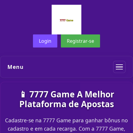
Login
Registrar-se
Menu
📱 7777 Game A Melhor
Plataforma de Apostas
Cadastre-se na 7777 Game para ganhar bônus no
cadastro e em cada recarga. Com a 7777 Game,