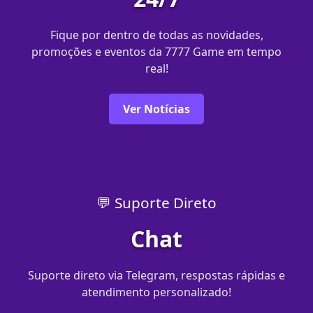
Fique por dentro de todas as novidades,
promoções e eventos da 7777 Game em tempo
real!
Ver Notícias
💬 Suporte Direto
Chat
Suporte direto via Telegram, respostas rápidas e
atendimento personalizado!