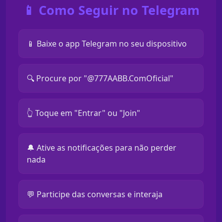
📱 Como Seguir no Telegram
📱 Baixe o app Telegram no seu dispositivo
🔍 Procure por "@777AABB.ComOficial"
👆 Toque em "Entrar" ou "Join"
🔔 Ative as notificações para não perder
nada
💬 Participe das conversas e interaja