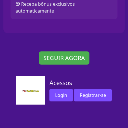
🎁 Receba bônus exclusivos
automaticamente
SEGUIR AGORA
Acessos
Login
Registrar-se