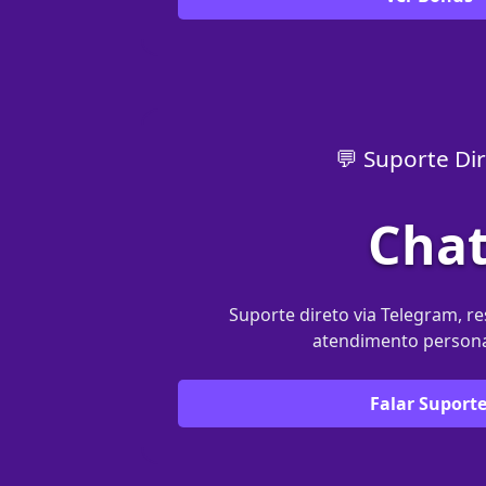
💬 Suporte Di
Cha
Suporte direto via Telegram, r
atendimento persona
Falar Suport