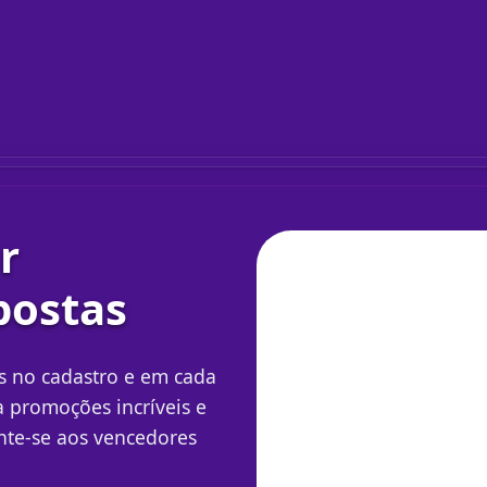
r
postas
s no cadastro e em cada
a promoções incríveis e
unte-se aos vencedores