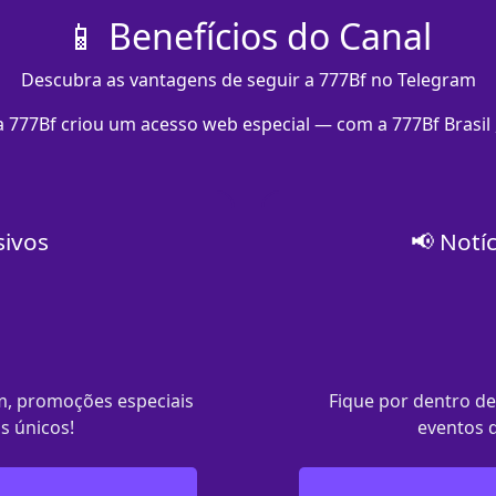
📱 Benefícios do Canal
Descubra as vantagens de seguir a 777Bf no Telegram
a 777Bf criou um acesso web especial — com a 777Bf Brasil 
sivos
📢 Notí
m, promoções especiais
Fique por dentro d
s únicos!
eventos 