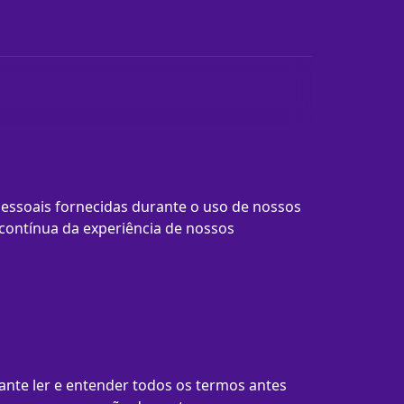
pessoais fornecidas durante o uso de nossos
 contínua da experiência de nossos
ante ler e entender todos os termos antes