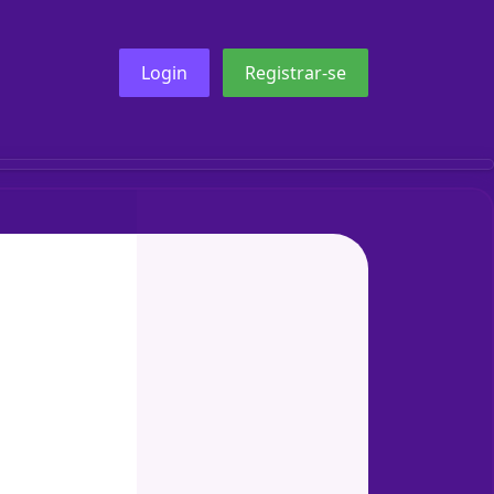
Login
Registrar-se