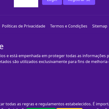
Políticas de Privacidade
Termos e Condições
Sitemap
de
ários e está empenhada em proteger todas as informações 
tados são utilizados exclusivamente para fins de melhoria
r todas as regras e regulamentos estabelecidos. É import