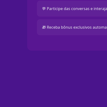
💬 Participe das conversas e interaj
🎁 Receba bônus exclusivos autom