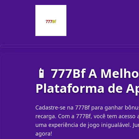
📱 777Bf A Melho
Plataforma de A
Cadastre-se na 777Bf para ganhar bônu
recarga. Com a 777Bf, você tem acesso 
uma experiência de jogo inigualável. J
agora!