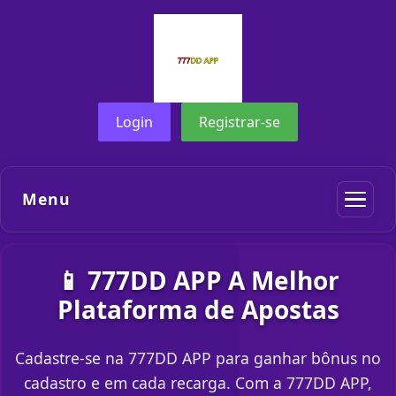
Login
Registrar-se
Menu
📱 777DD APP A Melhor
Plataforma de Apostas
Cadastre-se na 777DD APP para ganhar bônus no
cadastro e em cada recarga. Com a 777DD APP,