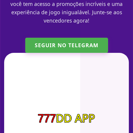
você tem acesso a promoções incríveis e uma
experiência de jogo inigualável. Junte-se aos
vencedores agora!
SEGUIR NO TELEGRAM