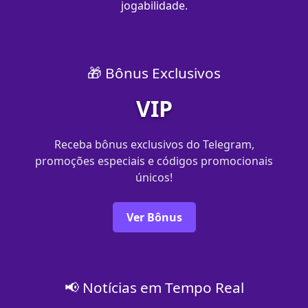
jogabilidade.
🎁 Bônus Exclusivos
VIP
Receba bônus exclusivos do Telegram,
promoções especiais e códigos promocionais
únicos!
Ver Bônus
📢 Notícias em Tempo Real