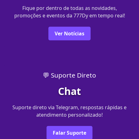
Fique por dentro de todas as novidades,
promoções e eventos da 777Dy em tempo real!
Ver Notícias
💬 Suporte Direto
Chat
Suporte direto via Telegram, respostas rápidas e
atendimento personalizado!
Falar Suporte