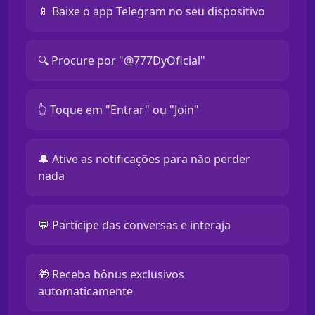
📱 Baixe o app Telegram no seu dispositivo
🔍 Procure por "@777DyOficial"
👆 Toque em "Entrar" ou "Join"
🔔 Ative as notificações para não perder
nada
💬 Participe das conversas e interaja
🎁 Receba bônus exclusivos
automaticamente