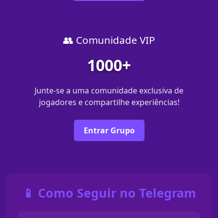
👥 Comunidade VIP
1000+
Junte-se a uma comunidade exclusiva de
jogadores e compartilhe experiências!
Entrar Grupo
📱 Como Seguir no Telegram