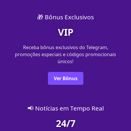
🎁 Bônus Exclusivos
VIP
Receba bônus exclusivos do Telegram,
promoções especiais e códigos promocionais
únicos!
Ver Bônus
📢 Notícias em Tempo Real
24/7