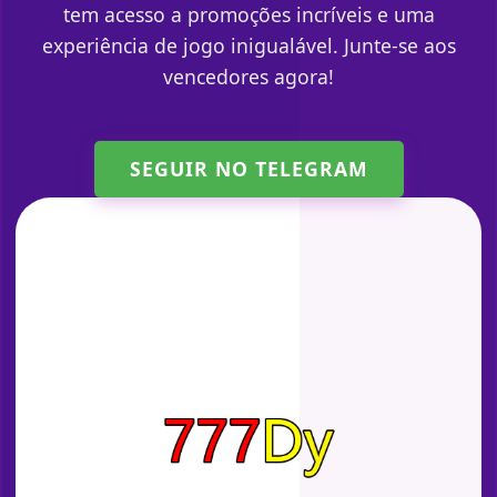
tem acesso a promoções incríveis e uma
experiência de jogo inigualável. Junte-se aos
vencedores agora!
SEGUIR NO TELEGRAM