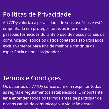
Políticas de Privacidade
A 777Dy valoriza a privacidade de seus usuários e está
empenhada em proteger todas as informações
pessoais fornecidas durante o uso de nossos canais de
comunicação. Todos os dados coletados são utilizados
exclusivamente para fins de melhoria contínua da
experiência de nossos jogadores.
Termos e Condições
Os usuários da 777Dy concordam em respeitar todas
as regras e regulamentos estabelecidos. É importante
ler e entender todos os termos antes de participar de
nossos canais de comunicação. A violação destes