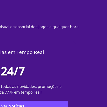
isual e sensorial dos jogos a qualquer hora.
cias em Tempo Real
24/7
e todas as novidades, promoções e
da 777F em tempo real!
Ver Notícias