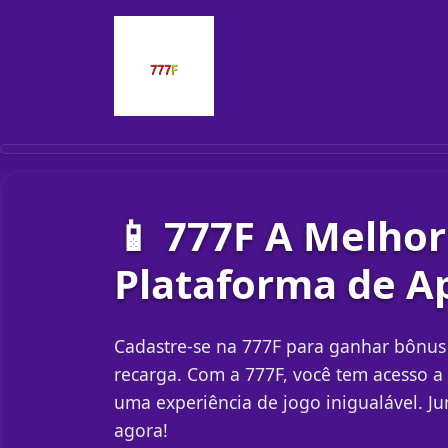
📱 777F A Melhor
Plataforma de A
Cadastre-se na 777F para ganhar bônus
recarga. Com a 777F, você tem acesso a
uma experiência de jogo inigualável. J
agora!