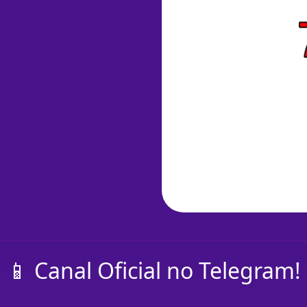
📱 Canal Oficial no Telegram!