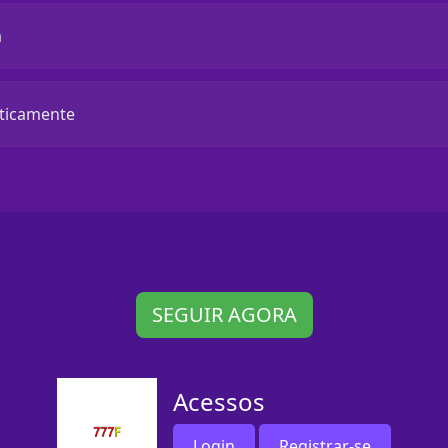
a
aticamente
SEGUIR AGORA
Acessos
Login
Registrar-se