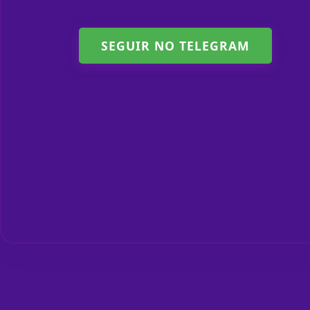
SEGUIR NO TELEGRAM