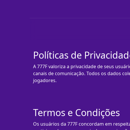
Políticas de Privacida
A 777F valoriza a privacidade de seus usuá
canais de comunicação. Todos os dados cole
jogadores.
Termos e Condições
Os usuários da 777F concordam em respeitar