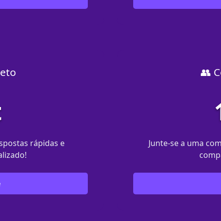
reto
👥 
t
espostas rápidas e
Junte-se a uma com
lizado!
compa
e