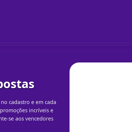
postas
 no cadastro e em cada
 promoções incríveis e
unte-se aos vencedores