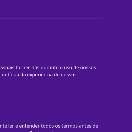
essoais fornecidas durante o uso de nossos
 contínua da experiência de nossos
nte ler e entender todos os termos antes de