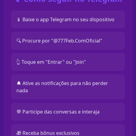
📱 Baixe o app Telegram no seu dispositivo
🔍 Procure por "@777Feb.ComOficial"
👆 Toque em "Entrar" ou "Join"
🔔 Ative as notificações para não perder
nada
💬 Participe das conversas e interaja
🎁 Receba bônus exclusivos