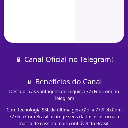
📱 Canal Oficial no Telegram!
📱 Benefícios do Canal
Descubra as vantagens de seguir a 777Feb.Com no
Telegram
Com tecnologia SSL de última geração, a 777Feb.Com
777Feb.Com Brasil protege seus dados e se torna a
marca de cassino mais confiável do Brasil.