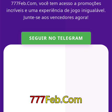
777Feb.Com, você tem acesso a promoções
incríveis e uma experiência de jogo inigualável.
Junte-se aos vencedores agora!
SEGUIR NO TELEGRAM