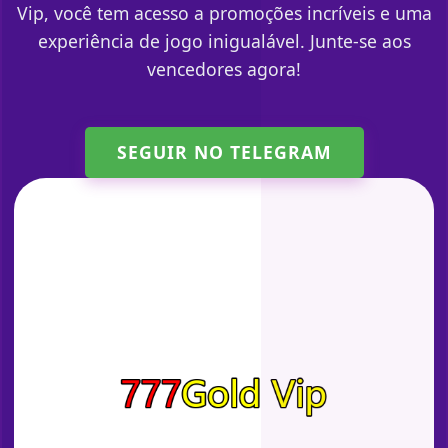
Vip, você tem acesso a promoções incríveis e uma
experiência de jogo inigualável. Junte-se aos
vencedores agora!
SEGUIR NO TELEGRAM