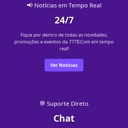
📢 Notícias em Tempo Real
24/7
Fique por dentro de todas as novidades,
promoções e eventos da 777II.Com em tempo
real!
Ver Notícias
💬 Suporte Direto
Chat