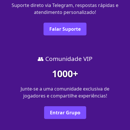
Suporte direto via Telegram, respostas rápidas e
atendimento personalizado!
Falar Suporte
👥 Comunidade VIP
1000+
Junte-se a uma comunidade exclusiva de
jogadores e compartilhe experiências!
Entrar Grupo