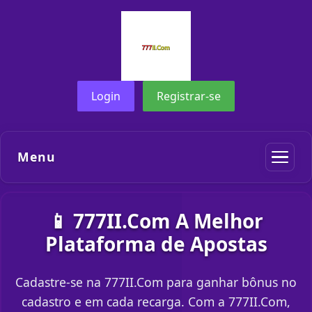
Login
Registrar-se
Menu
📱 777II.Com A Melhor
Plataforma de Apostas
Cadastre-se na 777II.Com para ganhar bônus no
cadastro e em cada recarga. Com a 777II.Com,