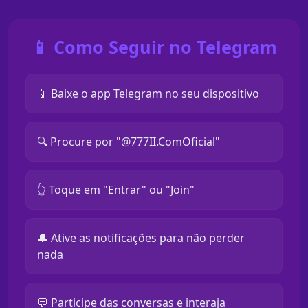
📱 Como Seguir no Telegram
📱 Baixe o app Telegram no seu dispositivo
🔍 Procure por "@777II.ComOficial"
👆 Toque em "Entrar" ou "Join"
🔔 Ative as notificações para não perder
nada
💬 Participe das conversas e interaja