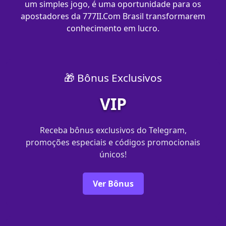
um simples jogo, é uma oportunidade para os
apostadores da 777II.Com Brasil transformarem
conhecimento em lucro.
🎁 Bônus Exclusivos
VIP
Receba bônus exclusivos do Telegram,
promoções especiais e códigos promocionais
únicos!
Ver Bônus