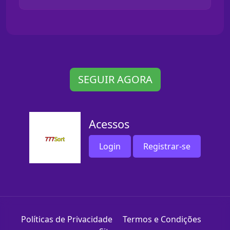
SEGUIR AGORA
Acessos
Login
Registrar-se
Políticas de Privacidade
Termos e Condições