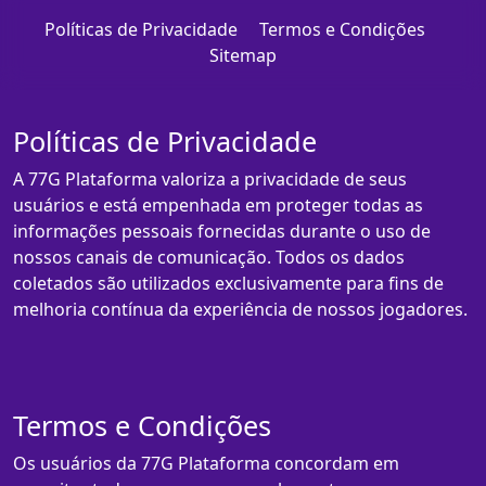
Políticas de Privacidade
Termos e Condições
Sitemap
Políticas de Privacidade
A 77G Plataforma valoriza a privacidade de seus
usuários e está empenhada em proteger todas as
informações pessoais fornecidas durante o uso de
nossos canais de comunicação. Todos os dados
coletados são utilizados exclusivamente para fins de
melhoria contínua da experiência de nossos jogadores.
Termos e Condições
Os usuários da 77G Plataforma concordam em