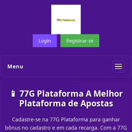
Login
Registrar-se
Menu
📱 77G Plataforma A Melhor
Plataforma de Apostas
Cadastre-se na 77G Plataforma para ganhar
bônus no cadastro e em cada recarga. Com a 77G