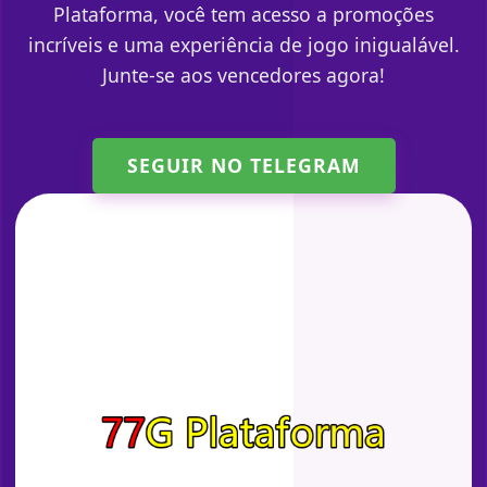
Plataforma, você tem acesso a promoções
incríveis e uma experiência de jogo inigualável.
Junte-se aos vencedores agora!
SEGUIR NO TELEGRAM