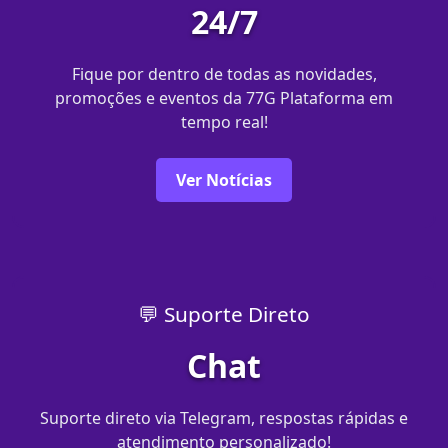
24/7
Fique por dentro de todas as novidades,
promoções e eventos da 77G Plataforma em
tempo real!
Ver Notícias
💬 Suporte Direto
Chat
Suporte direto via Telegram, respostas rápidas e
atendimento personalizado!