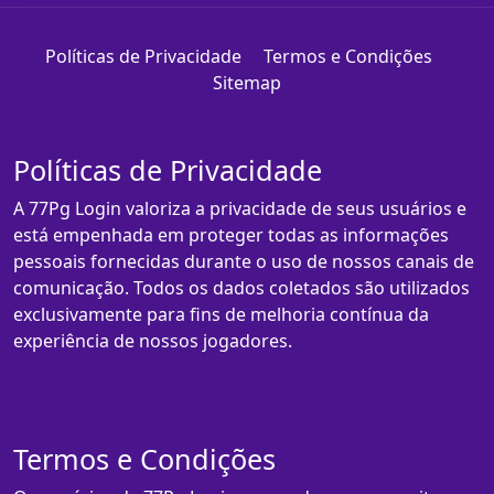
Políticas de Privacidade
Termos e Condições
Sitemap
Políticas de Privacidade
A 77Pg Login valoriza a privacidade de seus usuários e
está empenhada em proteger todas as informações
pessoais fornecidas durante o uso de nossos canais de
comunicação. Todos os dados coletados são utilizados
exclusivamente para fins de melhoria contínua da
experiência de nossos jogadores.
Termos e Condições