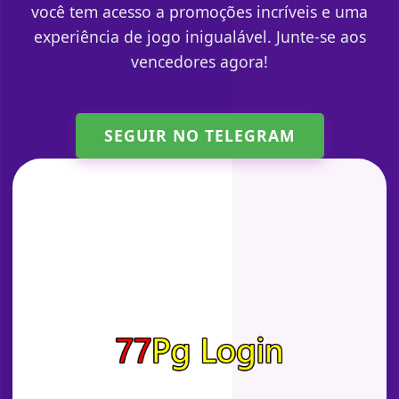
você tem acesso a promoções incríveis e uma
experiência de jogo inigualável. Junte-se aos
vencedores agora!
SEGUIR NO TELEGRAM