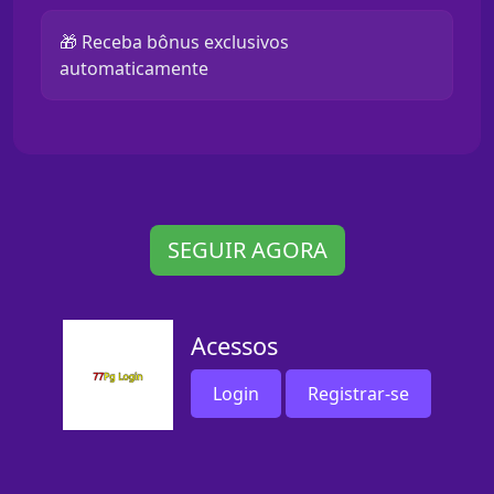
🎁 Receba bônus exclusivos
automaticamente
SEGUIR AGORA
Acessos
Login
Registrar-se