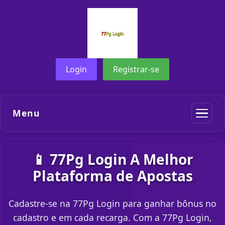
Login
Registrar-se
Menu
📱 77Pg Login A Melhor
Plataforma de Apostas
Cadastre-se na 77Pg Login para ganhar bônus no
cadastro e em cada recarga. Com a 77Pg Login,