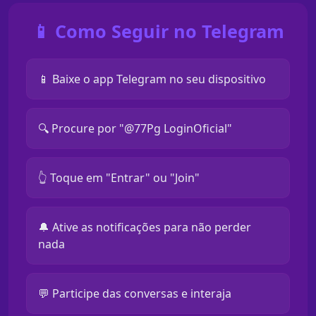
📱 Como Seguir no Telegram
📱 Baixe o app Telegram no seu dispositivo
🔍 Procure por "@77Pg LoginOficial"
👆 Toque em "Entrar" ou "Join"
🔔 Ative as notificações para não perder
nada
💬 Participe das conversas e interaja