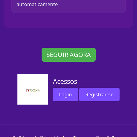
automaticamente
SEGUIR AGORA
Acessos
Login
Registrar-se