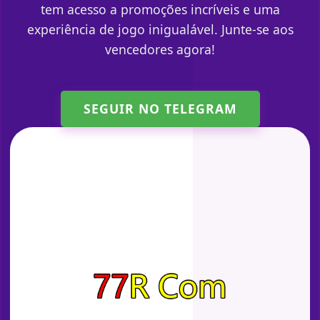
tem acesso a promoções incríveis e uma
experiência de jogo inigualável. Junte-se aos
vencedores agora!
SEGUIR NO TELEGRAM