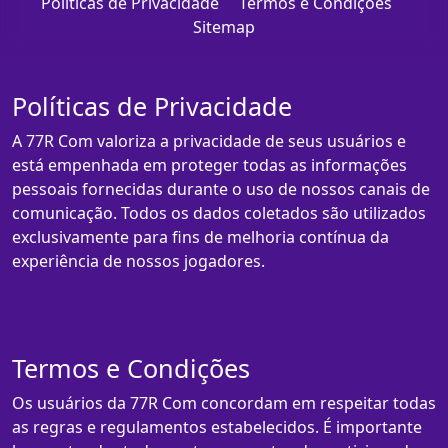
Políticas de Privacidade
Termos e Condições
Sitemap
Políticas de Privacidade
A 77R Com valoriza a privacidade de seus usuários e
está empenhada em proteger todas as informações
pessoais fornecidas durante o uso de nossos canais de
comunicação. Todos os dados coletados são utilizados
exclusivamente para fins de melhoria contínua da
experiência de nossos jogadores.
Termos e Condições
Os usuários da 77R Com concordam em respeitar todas
as regras e regulamentos estabelecidos. É importante