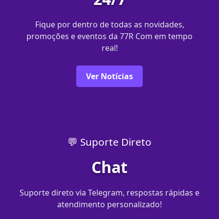
Fique por dentro de todas as novidades,
promoções e eventos da 77R Com em tempo
real!
Ver Notícias
💬 Suporte Direto
Chat
Suporte direto via Telegram, respostas rápidas e
atendimento personalizado!