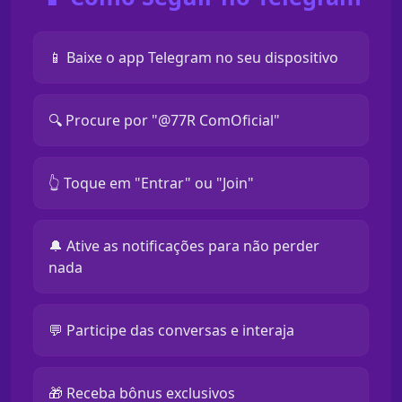
📱 Baixe o app Telegram no seu dispositivo
🔍 Procure por "@77R ComOficial"
👆 Toque em "Entrar" ou "Join"
🔔 Ative as notificações para não perder
nada
💬 Participe das conversas e interaja
🎁 Receba bônus exclusivos