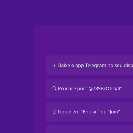
📱 Baixe o app Telegram no seu disp
🔍 Procure por "@789BrOficial"
👆 Toque em "Entrar" ou "Join"