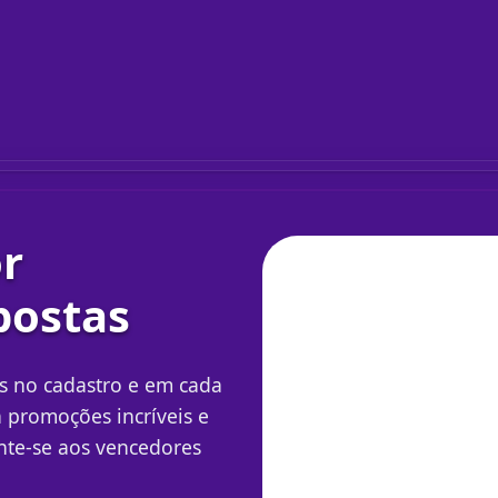
or
postas
s no cadastro e em cada
 promoções incríveis e
unte-se aos vencedores