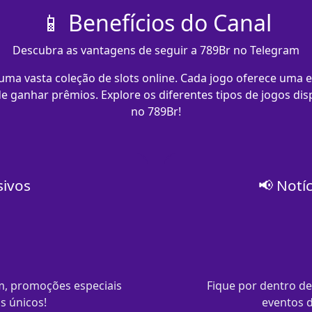
📱 Benefícios do Canal
Descubra as vantagens de seguir a 789Br no Telegram
uma vasta coleção de slots online. Cada jogo oferece uma e
ganhar prêmios. Explore os diferentes tipos de jogos disp
no 789Br!
sivos
📢 Notí
m, promoções especiais
Fique por dentro d
s únicos!
eventos 