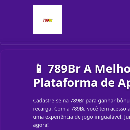
📱 789Br A Melh
Plataforma de A
Cadastre-se na 789Br para ganhar bônu
recarga. Com a 789Br, você tem acesso a
uma experiência de jogo inigualável. J
agora!