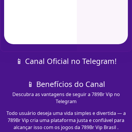
📱 Canal Oficial no Telegram!
📱 Benefícios do Canal
Descubra as vantagens de seguir a 789Br Vip no
Telegram
Todo usuário deseja uma vida simples e divertida — a
789Br Vip cria uma plataforma justa e confiável para
alcançar isso com os jogos da 789Br Vip Brasil .