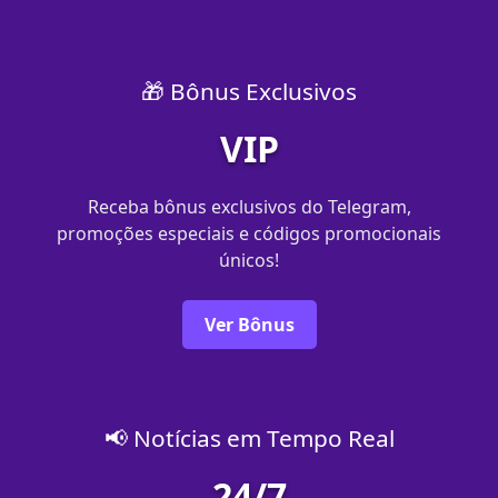
🎁 Bônus Exclusivos
VIP
Receba bônus exclusivos do Telegram,
promoções especiais e códigos promocionais
únicos!
Ver Bônus
📢 Notícias em Tempo Real
24/7