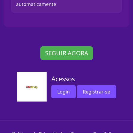
automaticamente
SEGUIR AGORA
Acessos
Login
Registrar-se