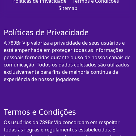
Políticas de Privacidade
Termos e Condições
Sitemap
Políticas de Privacidade
A 789Br Vip valoriza a privacidade de seus usuários e
está empenhada em proteger todas as informações
pessoais fornecidas durante o uso de nossos canais de
comunicação. Todos os dados coletados são utilizados
exclusivamente para fins de melhoria contínua da
experiência de nossos jogadores.
Termos e Condições
Os usuários da 789Br Vip concordam em respeitar
todas as regras e regulamentos estabelecidos. É